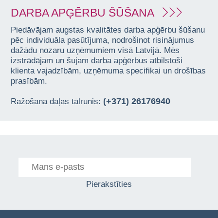
DARBA APĢĒRBU ŠŪŠANA
Piedāvājam augstas kvalitātes darba apģērbu šūšanu
pēc individuāla pasūtījuma, nodrošinot risinājumus
dažādu nozaru uzņēmumiem visā Latvijā. Mēs
izstrādājam un šujam darba apģērbus atbilstoši
klienta vajadzībām, uzņēmuma specifikai un drošības
prasībām.
(+371) 26176940
Ražošana daļas tālrunis:
Pierakstīties