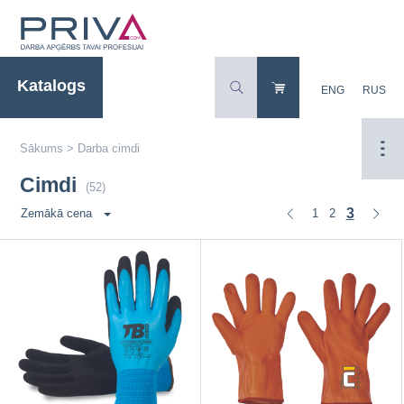
Katalogs
ENG
RUS
Sākums
>
Darba cimdi
Cimdi
(52)
3
1
2
Zemākā cena