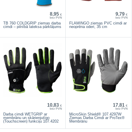
8,95
9,79
€
€
bez PVN
bez PVN
TB 760 COLDGRIP ziemas darba
FLAMINGO ziemas PVC cimdi ar
cimdi – pilnībā lateksa pārklājums
neoprēna oderi, 35 cm
10,83
17,81
€
€
bez PVN
bez PVN
Darba cimdi WETGRIP ar
MicroSkin Shield® 107.4297W
membrānu un skārienjutīgo
Ziemas Darba Cimdi ar ProTex®
(Touchscreen) funkciju 107.4202
Membrānu