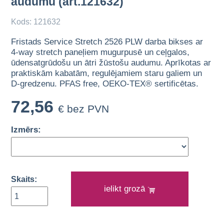
audumu (art.121632)
Kods: 121632
Fristads Service Stretch 2526 PLW darba bikses ar
4-way stretch paneļiem mugurpusē un ceļgalos,
ūdensatgrūdošu un ātri žūstošu audumu. Aprīkotas ar
praktiskām kabatām, regulējamiem staru galiem un
D-gredzenu. PFAS free, OEKO-TEX® sertificētas.
72,56
€ bez PVN
Izmērs:
Skaits:
ielikt grozā