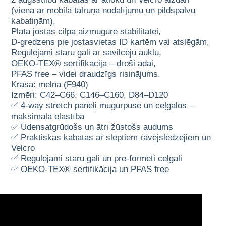
(viena ar mobilā tālruņa nodalījumu un pildspalvu
kabatiņām),
Plata jostas cilpa aizmugurē stabilitātei,
D-gredzens pie jostasvietas ID kartēm vai atslēgām,
Regulējami staru gali ar savilcēju auklu,
OEKO-TEX® sertifikācija – droši ādai,
PFAS free – videi draudzīgs risinājums.
Krāsa: melna (F940)
Izmēri: C42–C66, C146–C160, D84–D120
✅ 4-way stretch paneļi mugurpusē un ceļgalos –
maksimāla elastība
✅ Ūdensatgrūdošs un ātri žūstošs audums
✅ Praktiskas kabatas ar slēptiem rāvējslēdzējiem un
Velcro
✅ Regulējami staru gali un pre-formēti ceļgali
✅ OEKO-TEX® sertifikācija un PFAS free