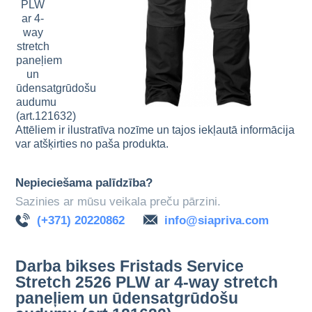
Attēliem ir ilustratīva nozīme un tajos iekļautā informācija
var atšķirties no paša produkta.
Nepieciešama palīdzība?
Sazinies ar mūsu veikala preču pārzini.
(+371) 20220862
info@siapriva.com
Darba bikses Fristads Service
Stretch 2526 PLW ar 4-way stretch
paneļiem un ūdensatgrūdošu