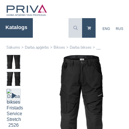
Katalogs
ENG
RUS
Sākums
>
Darba apģērbs
>
Bikses
>
Darba bikses
>
Darba bikses Frist