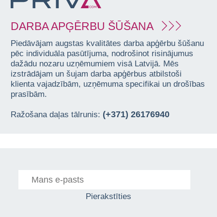
DARBA APĢĒRBU ŠŪŠANA
Piedāvājam augstas kvalitātes darba apģērbu šūšanu
pēc individuāla pasūtījuma, nodrošinot risinājumus
dažādu nozaru uzņēmumiem visā Latvijā. Mēs
izstrādājam un šujam darba apģērbus atbilstoši
klienta vajadzībām, uzņēmuma specifikai un drošības
prasībām.
(+371) 26176940
Ražošana daļas tālrunis:
Pierakstīties