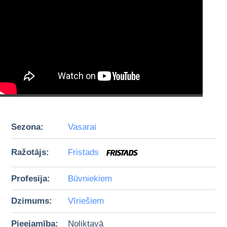
Sezona:
Vasarai
Ražotājs:
Fristads
Profesija:
Būvniekiem
Dzimums:
Vīriešiem
Pieejamība:
Noliktavā