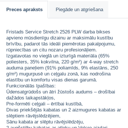
Preces apraksts
Piegāde un atgriešana
Fristads Service Stretch 2526 PLW darba bikses
apvieno mūsdienīgu dizainu ar maksimālu kustību
brīvību, padarot tās ideāli piemērotas pakalpojumu,
rūpniecības un citu nozaru profesionāļiem.
Izgatavotas no vieglā un izturīgā materiāla (65%
poliesters, 35% kokvilna, 220 g/m²) ar 4-way stretch
auduma paneļiem (91% poliamīds, 9% elastāns, 250
g/m²) mugurpusē un ceļgalu zonā, kas nodrošina
elastību un komfortu visas dienas garumā.
Funkcionālās īpašības:
Ūdensatgrūdošs un ātri žūstošs audums – drošībai
dažādos laikapstākļos,
Pre-formēti ceļgali – ērtībai kustībā,
Divas priekšējās kabatas un 2 aizmugures kabatas ar
slēptiem rāvējslēdzējiem,
Sānu kabata ar slēptu rāvējslēdzēju,
2 augšstilbu kabatas ar atloku un Velcro aizdari