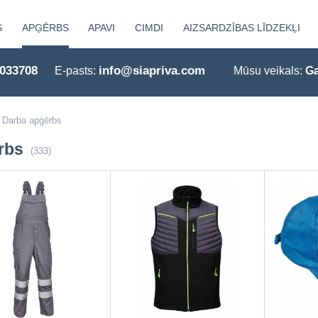
S
APĢĒRBS
APAVI
CIMDI
AIZSARDZĪBAS LĪDZEKĻI
0033708
info@siapriva.com
E-pasts:
Mūsu veikals:
Ga
Darba apģērbs
rbs
(333)