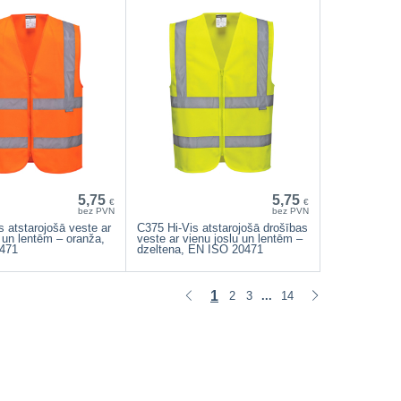
5,75
5,75
€
€
bez PVN
bez PVN
s atstarojošā veste ar
C375 Hi-Vis atstarojošā drošības
u un lentēm – oranža,
veste ar vienu joslu un lentēm –
471
dzeltena, EN ISO 20471
1
2
3
14
...