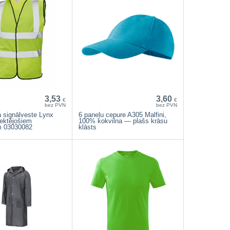
3,53
3,60
€
€
bez PVN
bez PVN
a signālveste Lynx
6 paneļu cepure A305 Malfini,
lektējošiem
100% kokvilna — plašs krāsu
m 03030082
klāsts