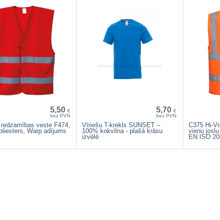
5,50
5,70
€
€
bez PVN
bez PVN
 redzamības veste F474,
Vīriešu T-krekls SUNSET –
C375 Hi-Vi
liesters, Warp adījums
100% kokvilna - plašā krāsu
vienu josl
izvēlē
EN ISO 20