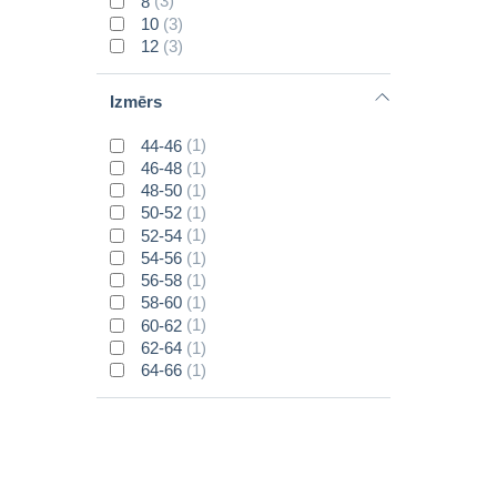
8
(3)
66
(38)
10
(3)
68
(19)
12
(3)
32
(1)
32
(2)
Izmērs
44-46
(1)
46-48
(1)
48-50
(1)
50-52
(1)
52-54
(1)
54-56
(1)
56-58
(1)
58-60
(1)
60-62
(1)
62-64
(1)
64-66
(1)