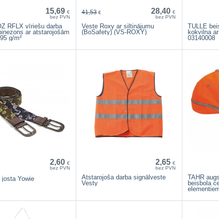
15,69
28,40
41,53
€
€
€
bez PVN
bez PVN
 RFLX vīriešu darba
Veste Roxy ar siltinājumu
TULLE bei
inezons ar atstarojošām
(BoSafety) (VS-ROXY)
kokvilna a
195 g/m²
03140008
2,60
2,65
€
€
bez PVN
bez PVN
Atstarojoša darba signālveste
TAHR augs
 josta Yowie
Vesty
beisbola c
elementie