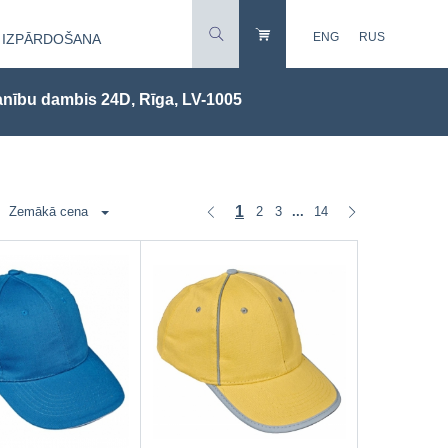
ENG
RUS
IZPĀRDOŠANA
nību dambis 24D, Rīga, LV-1005
1
2
3
14
Zemākā cena
...