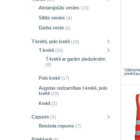
Atstarojošās vestes
(13)
Siltās vestes
(4)
Darba veste
(1)
T-krekli, polo krekli
(10)
T-krekli
(24)
T-krekli ar garām piedurknēm
(8)
Ūdensne
priekša
Polo krekli
(17)
Augstas redzamības t-krekli, polo
krekli
(19)
Krekli
(2)
Cepures
(3)
Beisbola cepures
(7)
Priekšauti
(6)