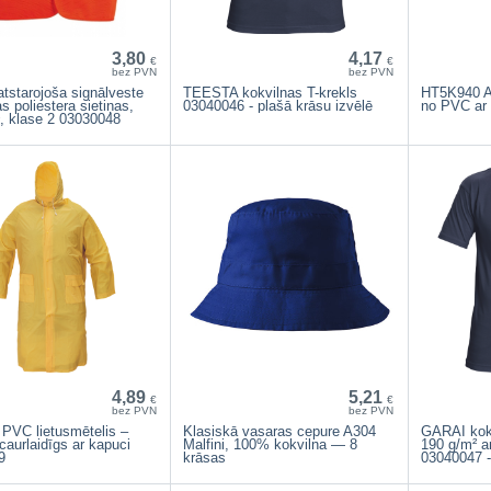
3,80
4,17
€
€
bez PVN
bez PVN
tstarojoša signālveste
TEESTA kokvilnas T-krekls
HT5K940 A
as poliestera sietiņas,
03040046 - plašā krāsu izvēlē
no PVC ar 
, klase 2 03030048
4,89
5,21
€
€
bez PVN
bez PVN
PVC lietusmētelis –
Klasiskā vasaras cepure A304
GARAI kokv
aurlaidīgs ar kapuci
Malfini, 100% kokvilna — 8
190 g/m² a
9
krāsas
03040047 -