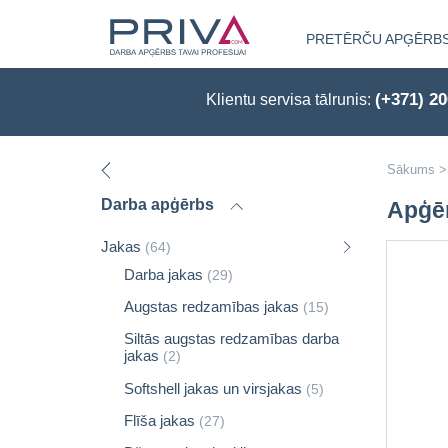
PRETĒRČU APĢĒRB
(+371) 2
Klientu servisa tālrunis:
Sākums
>
Darba apģērbs
Apģē
Jakas
(64)
Darba jakas
(29)
Augstas redzamības jakas
(15)
Siltās augstas redzamības darba
jakas
(2)
Softshell jakas un virsjakas
(5)
Flīša jakas
(27)