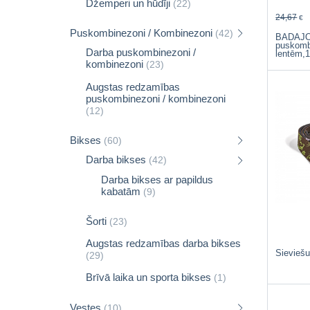
Džemperi un hūdīji
(22)
24,67
€
Puskombinezoni / Kombinezoni
(42)
BADAJOZ
puskomb
Darba puskombinezoni /
lentēm,
kombinezoni
(23)
Augstas redzamības
puskombinezoni / kombinezoni
(12)
Bikses
(60)
Darba bikses
(42)
Darba bikses ar papildus
kabatām
(9)
Šorti
(23)
Augstas redzamības darba bikses
Sieviešu
(29)
Brīvā laika un sporta bikses
(1)
Vestes
(10)