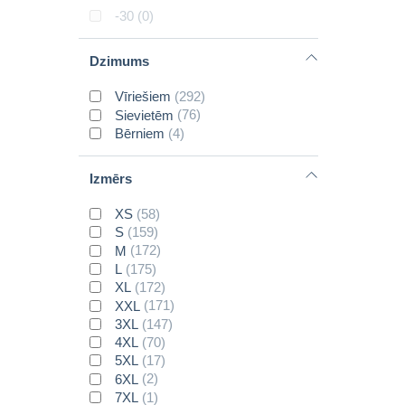
LYNGSOE RAINWEAR
(3)
-30
(0)
Dzimums
Vīriešiem
(292)
Sievietēm
(76)
Bērniem
(4)
Izmērs
XS
(58)
S
(159)
M
(172)
L
(175)
XL
(172)
XXL
(171)
3XL
(147)
4XL
(70)
5XL
(17)
6XL
(2)
7XL
(1)