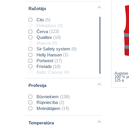
Ražotājs
Cits
(5)
Deltapluss
(0)
Červa
(123)
Qualitex
(10)
Mascot
(0)
Sir Safety system
(6)
Helly Hansen
(1)
Portwest
(17)
Fristads
(18)
Baltic Canvas
(0)
Augstas
100 % po
CXS
(8)
125 g
Payper
(15)
Profesija
Hogert
(8)
Pesso
(0)
Būvniekiem
(138)
Cannygo
(2)
Rūpniecība
(2)
BoSafety
(55)
Metinātājiem
(14)
Malfini
(45)
NORDPRO
(2)
Temperatūra
Rovince
(2)