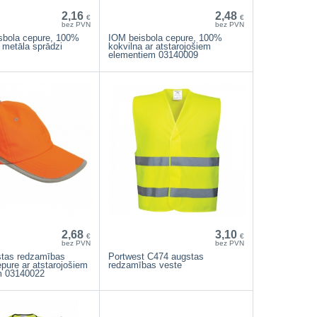
2,16
2,48
€
€
bez PVN
bez PVN
sbola cepure, 100%
IOM beisbola cepure, 100%
r metāla sprādzi
kokvilna ar atstarojošiem
elementiem 03140009
2,68
3,10
€
€
bez PVN
bez PVN
tas redzamības
Portwest C474 augstas
epure ar atstarojošiem
redzamības veste
m 03140022