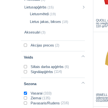
Lietusapģērbs
(15)
Lietusmēteļi
(19)
QUOLL a
Lietus jakas, bikses
(18)
no viegl
110 g/m²
Aksesuāri
(3)
Akcijas preces
(2)
Veids
Siltais darba apģērbs
(6)
Signālapģērbs
(114)
Sezona
Vasarai
(333)
IRWELL 
ūdensnec
Ziemai
(135)
0311000
Pavasaris/Rudens
(216)