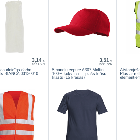
3,14
3,51
€
€
bez PVN
bez PVN
caurlaidīgs darba
5 paneļu cepure A307 Malfini,
Atstarojoš
uts BIANCA 03130010
100% kokvilna — plašs krāsu
Plus ar ref
klāsts (15 krāsas)
elementie