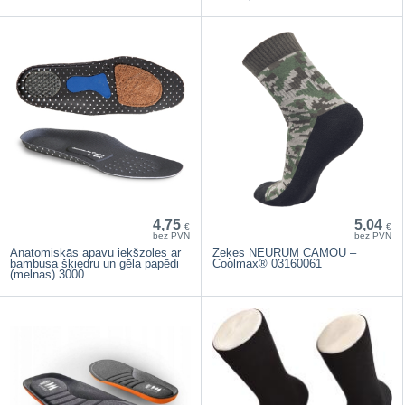
4,75
5,04
€
€
bez PVN
bez PVN
Anatomiskās apavu iekšzoles ar
Zeķes NEURUM CAMOU –
bambusa šķiedru un gēla papēdi
Coolmax® 03160061
(melnas) 3000