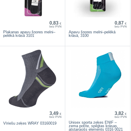
0,83
0,87
€
€
bez PVN
bez PVN
Plakanas apavu šņores melni–
Apavu šņores melni–pelēkā
pelēkā krāsā 3101
krāsā, 3100
3,49
3,82
€
€
bez PVN
bez PVN
Unisex sporta zeķes ENIF –
Vīriešu zeķes WRAY 03160019
zema potīte, spilgtas krāsas,
atstarojošs elements 0316 0021