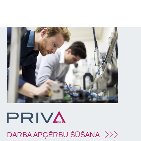
DARBA APĢĒRBU ŠŪŠANA