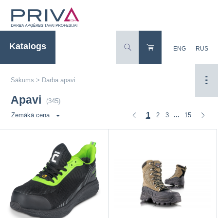
Katalogs
ENG
RUS
Sākums
>
Darba apavi
Apavi
(345)
1
2
3
15
Zemākā cena
...