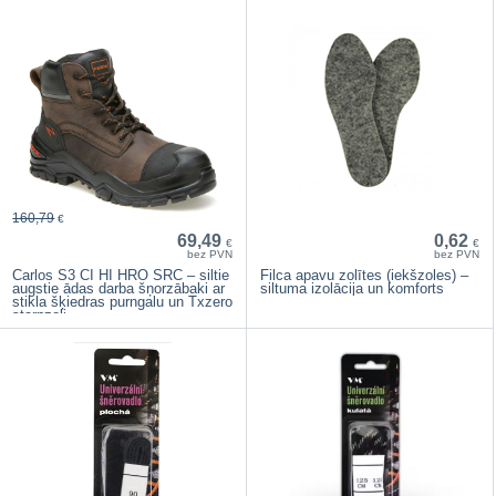
160,79
€
69,49
0,62
€
€
bez PVN
bez PVN
Carlos S3 CI HI HRO SRC – siltie
Filca apavu zolītes (iekšzoles) –
augstie ādas darba šņorzābaki ar
siltuma izolācija un komforts
stikla šķiedras purngalu un Txzero
starpzoli