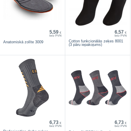
5,59
6,57
€
€
bez PVN
bez PVN
Cotton funkcionālās zeķes 8001
Anatomiskā zolīte 3009
(3 pāru iepakojums)
6,73
6,73
€
€
bez PVN
bez PVN