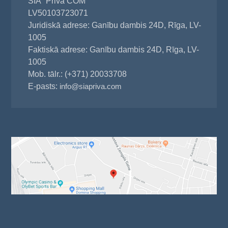
SIA "Priva COM"
LV50103723071
Juridiskā adrese: Ganību dambis 24D, Rīga, LV-
1005
Faktiskā adrese: Ganību dambis 24D, Rīga, LV-
1005
Mob. tālr.: (+371) 20033708
E-pasts:
info@siapriva.com