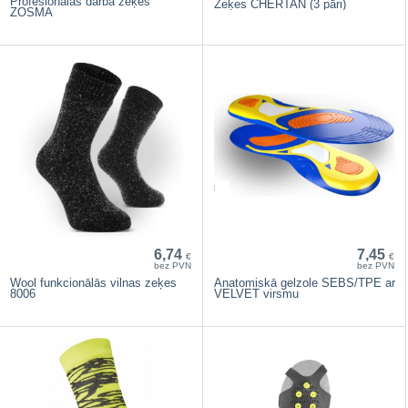
Profesionālas darba zeķes
Zeķes CHERTAN (3 pāri)
ZOSMA
6,74
7,45
€
€
bez PVN
bez PVN
Wool funkcionālās vilnas zeķes
Anatomiskā gelzole SEBS/TPE ar
8006
VELVET virsmu