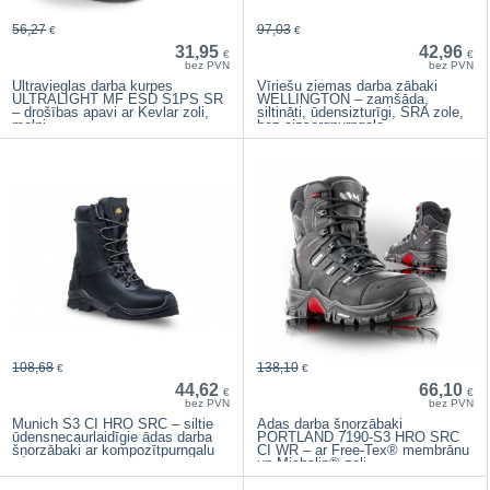
56,27
97,03
€
€
31,95
42,96
€
€
bez PVN
bez PVN
Ultravieglas darba kurpes
Vīriešu ziemas darba zābaki
ULTRALIGHT MF ESD S1PS SR
WELLINGTON – zamšāda,
– drošības apavi ar Kevlar zoli,
siltināti, ūdensizturīgi, SRA zole,
melni
bez aizsargpurngala
108,68
138,10
€
€
44,62
66,10
€
€
bez PVN
bez PVN
Munich S3 CI HRO SRC – siltie
Ādas darba šņorzābaki
ūdensnecaurlaidīgie ādas darba
PORTLAND 7190-S3 HRO SRC
šņorzābaki ar kompozītpurngalu
CI WR – ar Free-Tex® membrānu
un Michelin® zoli