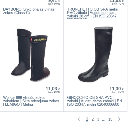
9,41
11,03
€
€
bez PVN
bez PVN
DAYBORO funkcionālās vilnas
TRONCHETTO OB SRA melni
zeķes (Class C)
PVC zābaki | Augsti gumijas
zābaki 28 cm | EN ISO 20347
0204001560
11,03
11,30
€
€
bez PVN
bez PVN
Worker 899 vīriešu zeķes
GINOCCHIO OB SRA PVC
zābakiem | Silta oderējuma zeķes
zābaki | Augsti darba zābaki | EN
| LEMIGO | Melna
ISO 20347, melni 02040006600
1
2
3
15
...