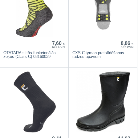
7,60
8,86
€
€
bez PVN
bez PVN
OTATARA siltās funkcionālās
CXS Cityman pretslīdēšanas
zeķes (Class C) 03160039
radzes apaviem