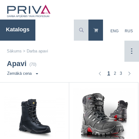
Katalogs
ENG
RUS
Sākums
>
Darba apavi
Apavi
(70)
1
2
3
Zemākā cena