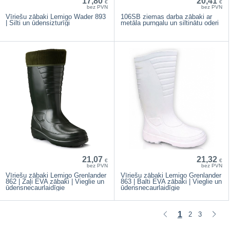
17,80
20,41
€
€
bez PVN
bez PVN
Vīriešu zābaki Lemigo Wader 893
106SB ziemas darba zābaki ar
| Silti un ūdensizturīgi
metāla purngalu un siltinātu oderi
21,07
21,32
€
€
bez PVN
bez PVN
Vīriešu zābaki Lemigo Grenlander
Vīriešu zābaki Lemigo Grenlander
862 | Zaļi EVA zābaki | Vieglie un
863 | Balti EVA zābaki | Vieglie un
ūdensnecaurlaidīgie
ūdensnecaurlaidīgie
1
2
3