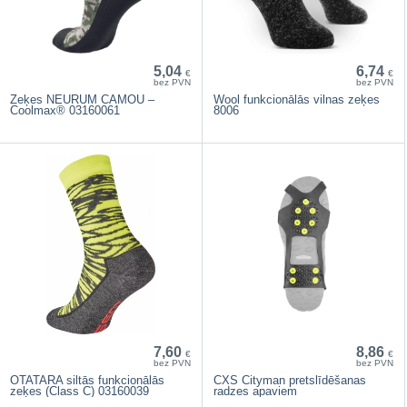
5,04
6,74
€
€
bez PVN
bez PVN
Zeķes NEURUM CAMOU –
Wool funkcionālās vilnas zeķes
Coolmax® 03160061
8006
7,60
8,86
€
€
bez PVN
bez PVN
OTATARA siltās funkcionālās
CXS Cityman pretslīdēšanas
zeķes (Class C) 03160039
radzes apaviem