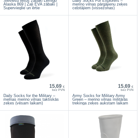
Sieviešu lietus zābaki Lemigo
Daily Socks For Explorers –
Alaska 869 | Zaļi EVA zābaki |
merino vilnas pārgājienu zeķes
Supervieglie un ērtie
ceļotājiem (vissezonas)
15,69
15,69
€
€
bez PVN
bez PVN
Daily Socks for the Military –
Army Socks for Military Army
melnas merino vilnas taktiskās
Green – merino vilnas militārās
zeķes (vēsam laikam)
trekinga zeķes aukstam laikam