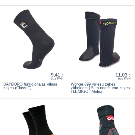
9,41
11,03
€
€
bez PVN
bez PVN
DAYBORO funkcionālās vilnas
Worker 899 vīriešu zeķes
zeķes (Class C)
zābakiem | Silta oderējuma zeķes
| LEMIGO | Melna