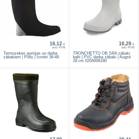
16,12
16,29
€
€
bez PVN
bez PVN
Termozeķes gumijas un darba
TRONCHETTO OB SRA zābaki
zābakiem | Polly | Izmēri 38-48
balti | PVC darba zābaki | Augsti
28 cm 0204008180