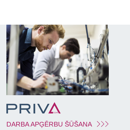
DARBA APĢĒRBU ŠŪŠANA