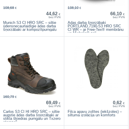
108,68
138,10
€
€
44,62
66,10
€
€
bez PVN
bez PVN
Munich S3 CI HRO SRC – siltie
Ādas darba šņorzābaki
ūdensnecaurlaidīgie ādas darba
PORTLAND 7190-S3 HRO SRC
šņorzābaki ar kompozītpurngalu
CI WR – ar Free-Tex® membrānu
un Michelin® zoli
160,79
€
69,49
0,62
€
€
bez PVN
bez PVN
Carlos S3 CI HI HRO SRC – siltie
Filca apavu zolītes (iekšzoles) –
augstie ādas darba šņorzābaki ar
siltuma izolācija un komforts
stikla šķiedras purngalu un Txzero
starpzoli