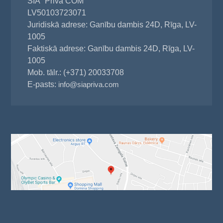
SIA "Priva COM"
LV50103723071
Juridiskā adrese: Ganību dambis 24D, Rīga, LV-
1005
Faktiskā adrese: Ganību dambis 24D, Rīga, LV-
1005
Mob. tālr.: (+371) 20033708
E-pasts:
info@siapriva.com