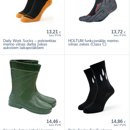
13,21
13,72
€
€
bez PVN
bez PVN
Daily Work Socks – polsterētas
HOLTUM funkcionālās merino
merino vilnas darba zeķes
vilnas zeķes (Class C)
aukstiem laikapstākļiem
14,46
14,86
€
€
bez PVN
bez PVN