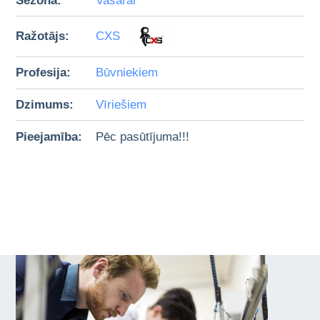
Sezona:
Vasarai
Ražotājs:
CXS
Profesija:
Būvniekiem
Dzimums:
Vīriešiem
Pieejamība:
Pēc pasūtījuma!!!