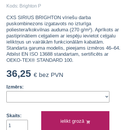
Kods: Brighton P
CXS SIRIUS BRIGHTON vīriešu darba
puskombinezons izgatavots no izturīga
poliestera/kokvilnas auduma (270 g/m²). Aprīkots ar
pastiprinātiem ceļgaliem ar iespēju ievietot ceļgalu
ieliktņus un vairākām funkcionālām kabatām.
Standarta garuma modelis, pieejams izmēros 46–64.
Atbilst EN ISO 13688 standartam, sertificēts ar
OEKO-TEX® STANDARD 100.
36,25
€ bez PVN
Izmērs:
Skaits:
ielikt grozā