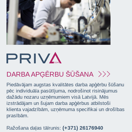
DARBA APĢĒRBU ŠŪŠANA
Piedāvājam augstas kvalitātes darba apģērbu šūšanu
pēc individuāla pasūtījuma, nodrošinot risinājumus
dažādu nozaru uzņēmumiem visā Latvijā. Mēs
izstrādājam un šujam darba apģērbus atbilstoši
klienta vajadzībām, uzņēmuma specifikai un drošības
prasībām.
(+371) 26176940
Ražošana daļas tālrunis: