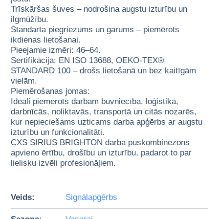
Trīskāršas šuves – nodrošina augstu izturību un
ilgmūžību.
Standarta piegriezums un garums – piemērots
ikdienas lietošanai.
Pieejamie izmēri: 46–64.
Sertifikācija: EN ISO 13688, OEKO-TEX®
STANDARD 100 – drošs lietošanā un bez kaitīgām
vielām.
Piemērošanas jomas:
Ideāli piemērots darbam būvniecībā, loģistikā,
darbnīcās, noliktavās, transportā un citās nozarēs,
kur nepieciešams uzticams darba apģērbs ar augstu
izturību un funkcionalitāti.
CXS SIRIUS BRIGHTON darba puskombinezons
apvieno ērtību, drošību un izturību, padarot to par
lielisku izvēli profesionāļiem.
Veids:
Signālapģērbs