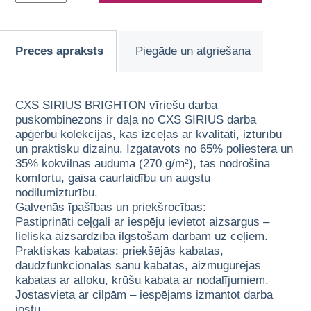
Preces apraksts
Piegāde un atgriešana
CXS SIRIUS BRIGHTON vīriešu darba
puskombinezons ir daļa no CXS SIRIUS darba
apģērbu kolekcijas, kas izceļas ar kvalitāti, izturību
un praktisku dizainu. Izgatavots no 65% poliestera un
35% kokvilnas auduma (270 g/m²), tas nodrošina
komfortu, gaisa caurlaidību un augstu
nodilumizturību.
Galvenās īpašības un priekšrocības:
Pastiprināti ceļgali ar iespēju ievietot aizsargus –
lieliska aizsardzība ilgstošam darbam uz ceļiem.
Praktiskas kabatas: priekšējās kabatas,
daudzfunkcionālās sānu kabatas, aizmugurējās
kabatas ar atloku, krūšu kabata ar nodalījumiem.
Jostasvieta ar cilpām – iespējams izmantot darba
jostu.