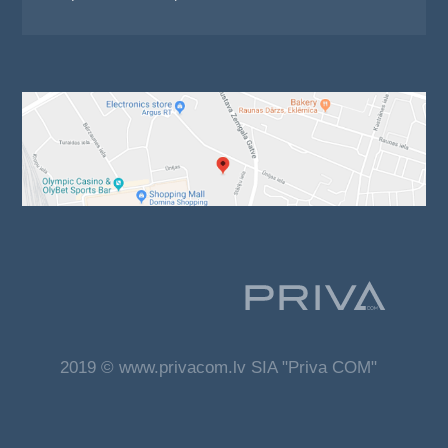
2019 © www.privacom.lv SIA "Priva COM"