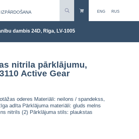
ENG
RUS
IZPĀRDOŠANA
nību dambis 24D, Rīga, LV-1005
as nitrila pārklājumu,
3110 Active Gear
otāžas oderes Materiāli: neilons / spandekss,
tīga adīta Pārklājuma materiāli: gluds melns
ins nitrils (2) Pārklājuma stils: plaukstas