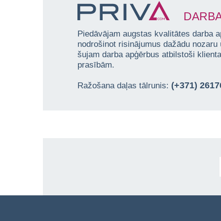
DARBA
Piedāvājam augstas kvalitātes darba a
nodrošinot risinājumus dažādu nozaru
šujam darba apģērbus atbilstoši klien
prasībām.
(+371) 261
Ražošana daļas tālrunis: