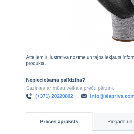
Attēliem ir ilustratīva nozīme un tajos iekļautā info
produkta.
Nepieciešama palīdzība?
Sazinies ar mūsu veikala preču pārzini.
(+371) 20220862
info@siapriva.co
Preces apraksts
Piegāde un 