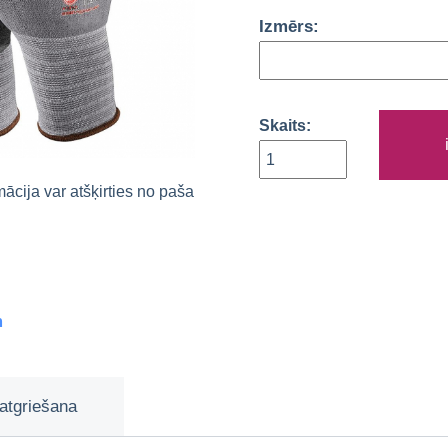
Izmērs:
Skaits:
rmācija var atšķirties no paša
m
atgriešana