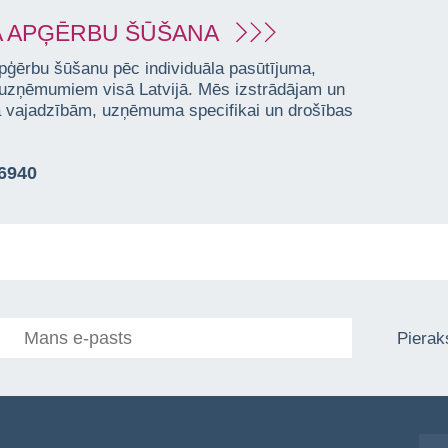
 APĢĒRBU ŠŪŠANA
pģērbu šūšanu pēc individuāla pasūtījuma,
 uzņēmumiem visā Latvijā. Mēs izstrādājam un
ta vajadzībām, uzņēmuma specifikai un drošības
76940
Pieraks