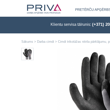
PRETĒRČU APĢĒRB
(+371) 2
Klientu servisa tālrunis:
Sākums
>
Darba cimdi
>
Cimdi trikotāžas nitrila pārklājumu,