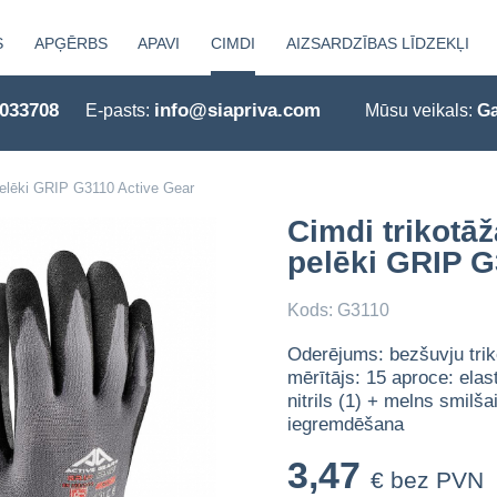
S
APĢĒRBS
APAVI
CIMDI
AIZSARDZĪBAS LĪDZEKĻI
0033708
info@siapriva.com
E-pasts:
Mūsu veikals:
Ga
 pelēki GRIP G3110 Active Gear
Cimdi trikotāž
pelēki GRIP G
Kods: G3110
Oderējums: bezšuvju trik
mērītājs: 15 aproce: elas
nitrils (1) + melns smilša
iegremdēšana
3,47
€ bez PVN