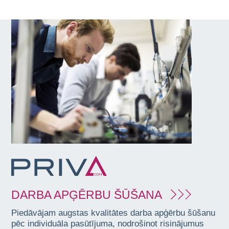
DARBA APĢĒRBU ŠŪŠANA
Piedāvājam augstas kvalitātes darba apģērbu šūšanu
pēc individuāla pasūtījuma, nodrošinot risinājumus