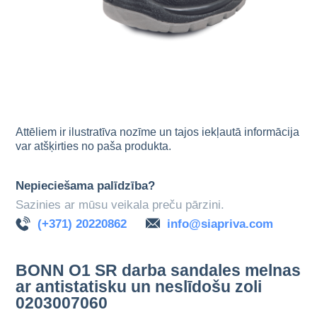
Attēliem ir ilustratīva nozīme un tajos iekļautā informācija
var atšķirties no paša produkta.
Nepieciešama palīdzība?
Sazinies ar mūsu veikala preču pārzini.
(+371) 20220862
info@siapriva.com
BONN O1 SR darba sandales melnas
ar antistatisku un neslīdošu zoli
0203007060