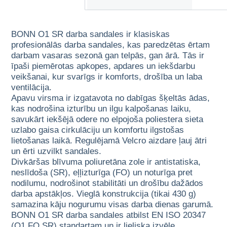
BONN O1 SR darba sandales ir klasiskas
profesionālās darba sandales, kas paredzētas ērtam
darbam vasaras sezonā gan telpās, gan ārā. Tās ir
īpaši piemērotas apkopes, apdares un iekšdarbu
veikšanai, kur svarīgs ir komforts, drošība un laba
ventilācija.
Apavu virsma ir izgatavota no dabīgas šķeltās ādas,
kas nodrošina izturību un ilgu kalpošanas laiku,
savukārt iekšējā odere no elpojoša poliestera sieta
uzlabo gaisa cirkulāciju un komfortu ilgstošas
lietošanas laikā. Regulējamā Velcro aizdare ļauj ātri
un ērti uzvilkt sandales.
Divkāršas blīvuma poliuretāna zole ir antistatiska,
neslīdoša (SR), eļļizturīga (FO) un noturīga pret
nodilumu, nodrošinot stabilitāti un drošību dažādos
darba apstākļos. Vieglā konstrukcija (tikai 430 g)
samazina kāju nogurumu visas darba dienas garumā.
BONN O1 SR darba sandales atbilst EN ISO 20347
(O1 FO SR) standartam un ir lieliska izvēle