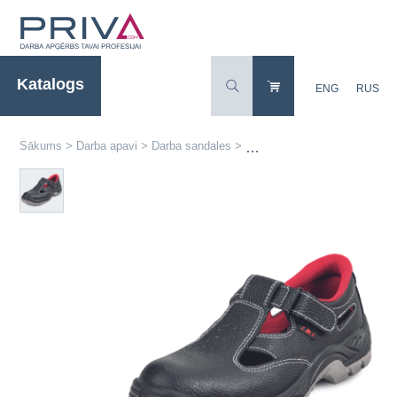
Katalogs
ENG
RUS
Sākums
>
Darba apavi
>
Darba sandales
>
BONN O1 SR darba sandales m