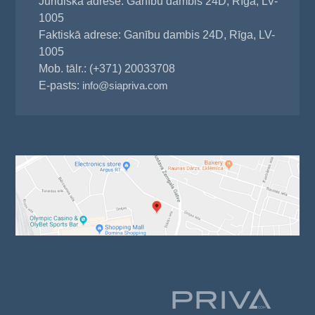
Juridiskā adrese: Ganību dambis 24D, Rīga, LV-
1005
Faktiskā adrese: Ganību dambis 24D, Rīga, LV-
1005
Mob. tālr.: (+371) 20033708
E-pasts:
info@siapriva.com