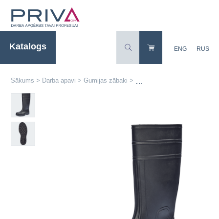
Katalogs
ENG
RUS
Sākums
>
Darba apavi
>
Gumijas zābaki
>
BC Safety S5 SRA drošības z