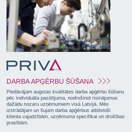
DARBA APĢĒRBU ŠŪŠANA
Piedāvājam augstas kvalitātes darba apģērbu šūšanu
pēc individuāla pasūtījuma, nodrošinot risinājumus
dažādu nozaru uzņēmumiem visā Latvijā. Mēs
izstrādājam un šujam darba apģērbus atbilstoši
klienta vajadzībām, uzņēmuma specifikai un drošības
prasībām.