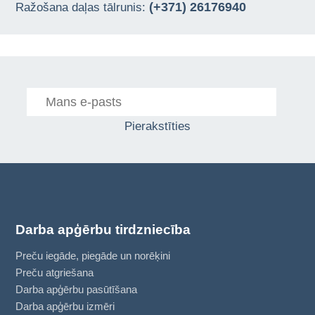
(+371) 26176940
Ražošana daļas tālrunis:
Pierakstīties
Darba apģērbu tirdzniecība
Preču iegāde, piegāde un norēķini
Preču atgriešana
Darba apģērbu pasūtīšana
Darba apģērbu izmēri