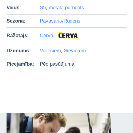
Veids:
S5
,
metāla purngals
Sezona:
Pavasaris/Rudens
Ražotājs:
Červa
Dzimums:
Vīriešiem
,
Sievietēm
Pieejamība:
Pēc pasūtījuma