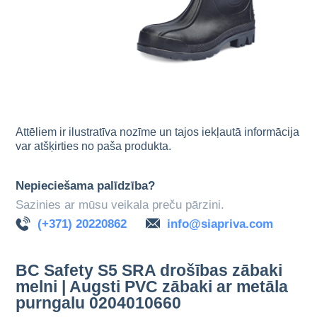
Attēliem ir ilustratīva nozīme un tajos iekļautā informācija
var atšķirties no paša produkta.
Nepieciešama palīdzība?
Sazinies ar mūsu veikala preču pārzini.
(+371) 20220862
info@siapriva.com
BC Safety S5 SRA drošības zābaki
melni | Augsti PVC zābaki ar metāla
purngalu 0204010660