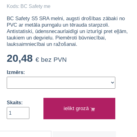
Kods: BC Safety me
BC Safety S5 SRA melni, augsti drošības zābaki no
PVC ar metāla purngalu un tērauda starpzoli.
Antistatiski, ūdensnecaurlaidīgi un izturīgi pret eļļām,
taukiem un degvielu. Piemēroti būvniecībai,
lauksaimniecībai un ražošanai.
20,48
€ bez PVN
Izmērs:
Skaits:
ielikt grozā