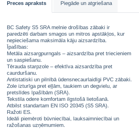
Preces apraksts
Piegāde un atgriešana
BC Safety S5 SRA melnie drošības zābaki ir
paredzēti darbam smagos un mitros apstākļos, kur
nepieciešama maksimāla kāju aizsardzība.
Īpašības:
Metāla aizsargpurngals – aizsardzība pret triecieniem
un saspiešanu.
Tērauda starpzole – efektīva aizsardzība pret
caurduršanu.
Antistatiski un pilnībā ūdensnecaurlaidīgi PVC zābaki.
Zole izturīga pret eļļām, taukiem un degvielu, ar
pretslīdes īpašībām (SRA).
Tekstila odere komfortam ilgstošā lietošanā.
Atbilst standartam EN ISO 20345 (S5 SRA).
Ražoti ES.
Ideāli piemēroti būvniecībai, lauksaimniecībai un
ražošanas uzņēmumiem.