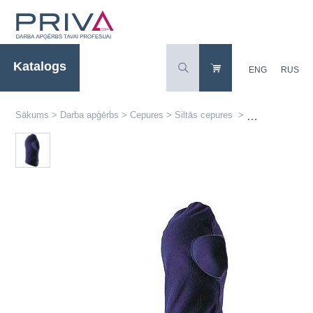
Katalogs
ENG
RUS
Sākums
>
Darba apģērbs
>
Cepures
>
Siltās cepures
>
Baltic flīša cep