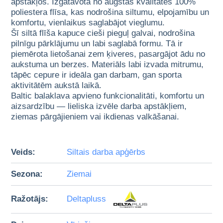
apstākļos. Izgatavota no augstas kvalitātes 100%
poliestera flīsa, kas nodrošina siltumu, elpojamību un
komfortu, vienlaikus saglabājot vieglumu.
Šī siltā flīša kapuce cieši pieguļ galvai, nodrošina
pilnīgu pārklājumu un labi saglabā formu. Tā ir
piemērota lietošanai zem ķiveres, pasargājot ādu no
aukstuma un berzes. Materiāls labi izvada mitrumu,
tāpēc cepure ir ideāla gan darbam, gan sporta
aktivitātēm aukstā laikā.
Baltic balaklava apvieno funkcionalitāti, komfortu un
aizsardzību — lieliska izvēle darba apstākļiem,
ziemas pārgājieniem vai ikdienas valkāšanai.
Veids:
Siltais darba apģērbs
Sezona:
Ziemai
Ražotājs:
Deltapluss