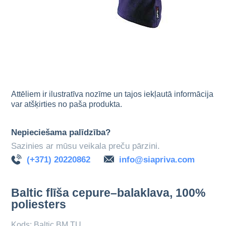
Attēliem ir ilustratīva nozīme un tajos iekļautā informācija
var atšķirties no paša produkta.
Nepieciešama palīdzība?
Sazinies ar mūsu veikala preču pārzini.
(+371) 20220862
info@siapriva.com
Baltic flīša cepure–balaklava, 100%
poliesters
Kods: Baltic BM TU