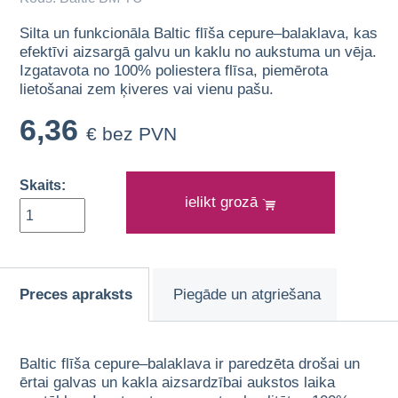
Silta un funkcionāla Baltic flīša cepure–balaklava, kas
efektīvi aizsargā galvu un kaklu no aukstuma un vēja.
Izgatavota no 100% poliestera flīsa, piemērota
lietošanai zem ķiveres vai vienu pašu.
6,36
€ bez PVN
Skaits:
ielikt grozā
Preces apraksts
Piegāde un atgriešana
Baltic flīša cepure–balaklava ir paredzēta drošai un
ērtai galvas un kakla aizsardzībai aukstos laika