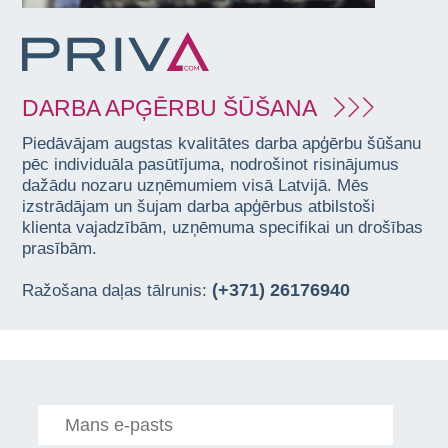
DARBA APĢĒRBU ŠŪŠANA
Piedāvājam augstas kvalitātes darba apģērbu šūšanu
pēc individuāla pasūtījuma, nodrošinot risinājumus
dažādu nozaru uzņēmumiem visā Latvijā. Mēs
izstrādājam un šujam darba apģērbus atbilstoši
klienta vajadzībām, uzņēmuma specifikai un drošības
prasībām.
(+371) 26176940
Ražošana daļas tālrunis: