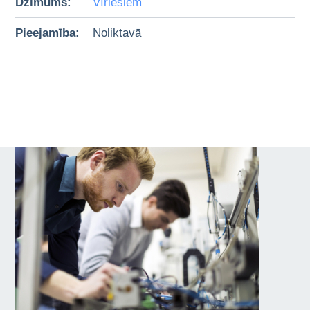
Dzimums:
Vīriešiem
Pieejamība:
Noliktavā