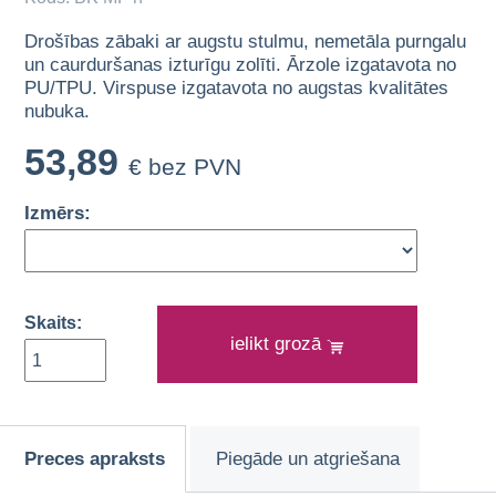
Drošības zābaki ar augstu stulmu, nemetāla purngalu
un caurduršanas izturīgu zolīti. Ārzole izgatavota no
PU/TPU. Virspuse izgatavota no augstas kvalitātes
nubuka.
53,89
€ bez PVN
Izmērs:
Skaits:
ielikt grozā
Preces apraksts
Piegāde un atgriešana