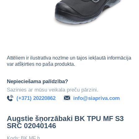
Attēliem ir ilustratīva nozīme un tajos iekļautā informācija
var atšķirties no paša produkta.
Nepieciešama palīdzība?
Sazinies ar mūsu veikala preču pārzini.
(+371) 20220862
info@siapriva.com
Augstie šņorzābaki BK TPU MF S3
SRC 02040146
Kods: BK MF h