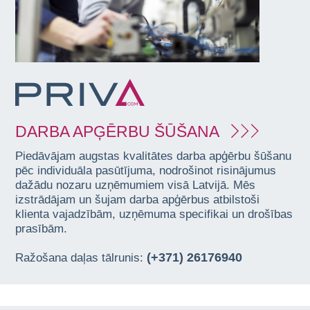
DARBA APĢĒRBU ŠŪŠANA
Piedāvājam augstas kvalitātes darba apģērbu šūšanu
pēc individuāla pasūtījuma, nodrošinot risinājumus
dažādu nozaru uzņēmumiem visā Latvijā. Mēs
izstrādājam un šujam darba apģērbus atbilstoši
klienta vajadzībām, uzņēmuma specifikai un drošības
prasībām.
(+371) 26176940
Ražošana daļas tālrunis: