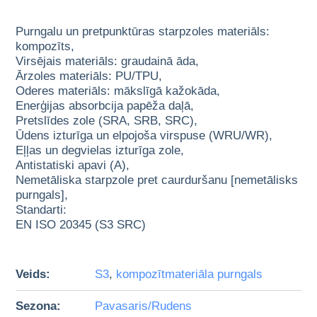
Purngalu un pretpunktūras starpzoles materiāls:
kompozīts,
Virsējais materiāls: graudainā āda,
Ārzoles materiāls: PU/TPU,
Oderes materiāls: mākslīgā kažokāda,
Enerģijas absorbcija papēža daļā,
Pretslīdes zole (SRA, SRB, SRC),
Ūdens izturīga un elpojoša virspuse (WRU/WR),
Eļļas un degvielas izturīga zole,
Antistatiski apavi (A),
Nemetāliska starpzole pret caurduršanu [nemetālisks
purngals],
Standarti:
EN ISO 20345 (S3 SRC)
Veids:
S3
,
kompozītmateriāla purngals
Sezona:
Pavasaris/Rudens