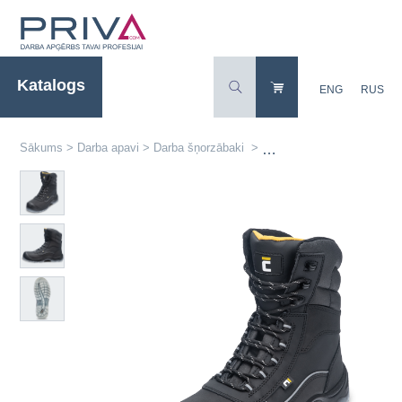
Katalogs
ENG
RUS
Sākums
>
Darba apavi
>
Darba šņorzābaki
>
Augstie šņorzābaki BK T