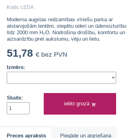
Kods: LEDA
Moderna augstas redzamības vīriešu parka ar
atstarojošām lentēm, stepētu oderi un ūdensizturību
līdz 2000 mm H₂O. Nodrošina drošību, komfortu un
aizsardzību pret aukstumu, vēju un lietu.
51,78
€ bez PVN
Izmērs:
Skaits:
ielikt grozā
Preces apraksts
Piegāde un atgriešana