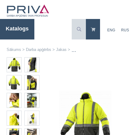
Katalogs
ENG
RUS
Sākums
>
Darba apģērbs
>
Jakas
>
Siltās augstas redzamības darba ja