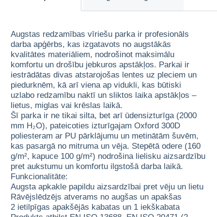
Augstas redzamības vīriešu parka ir profesionāls
darba apģērbs, kas izgatavots no augstākās
kvalitātes materiāliem, nodrošinot maksimālu
komfortu un drošību jebkuros apstākļos. Parkai ir
iestrādātas divas atstarojošas lentes uz pleciem un
piedurknēm, kā arī viena ap vidukli, kas būtiski
uzlabo redzamību naktī un sliktos laika apstākļos –
lietus, miglas vai krēslas laikā.
Šī parka ir ne tikai silta, bet arī ūdensizturīga (2000
mm H₂O), pateicoties izturīgajam Oxford 300D
poliesteram ar PU pārklājumu un metinātām šuvēm,
kas pasargā no mitruma un vēja. Stepētā odere (160
g/m², kapuce 100 g/m²) nodrošina lielisku aizsardzību
pret aukstumu un komfortu ilgstošā darba laikā.
Funkcionalitāte:
Augsta apkakle papildu aizsardzībai pret vēju un lietu
Rāvējslēdzējs atverams no augšas un apakšas
2 ietilpīgas apakšējās kabatas un 1 iekškabata