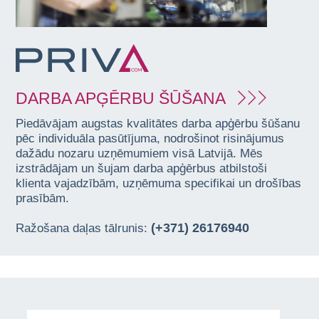
DARBA APĢĒRBU ŠŪŠANA
Piedāvājam augstas kvalitātes darba apģērbu šūšanu
pēc individuāla pasūtījuma, nodrošinot risinājumus
dažādu nozaru uzņēmumiem visā Latvijā. Mēs
izstrādājam un šujam darba apģērbus atbilstoši
klienta vajadzībām, uzņēmuma specifikai un drošības
prasībām.
(+371) 26176940
Ražošana daļas tālrunis: