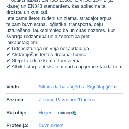
Produkts atbilst EN ISO 13688, EN ISO 20471 (2.
klase) un EN343 standartiem, kas apliecina tā
drošību un kvalitāti.
Ieteicams lietot: rudenī un ziemā, strādājot ārpus
telpām būvniecībā, loģistikā, transportā, ceļu
uzturēšanā, lauksaimniecībā un citās nozarēs, kur
svarīga redzamība un aizsardzība pret
laikapstākļiem.
✔ Ūdensizturīga un vēja necaurlaidīga
✔ Atstarojošās lentes drošībai tumsā
✔ Stepēta odere komfortam ziemā
✔ Atbilst starptautiskajiem darba apģērbu standartiem
Veids:
Siltais darba apģērbs
,
Signālapģērbs
Sezona:
Ziemai
,
Pavasaris/Rudens
Ražotājs:
Hogert
Profesija:
Būvniekiem