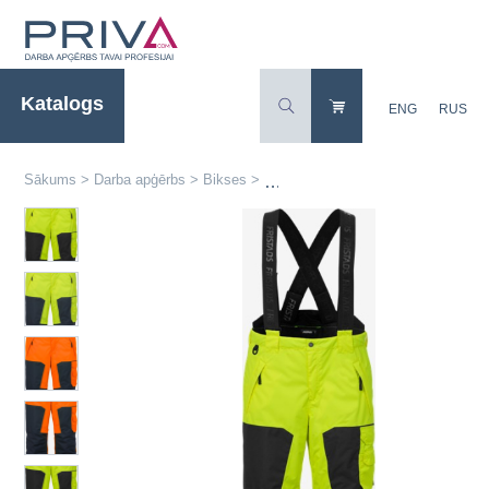
Katalogs
ENG
RUS
Sākums
>
Darba apģērbs
>
Bikses
>
Augstas redzamības darba bikses