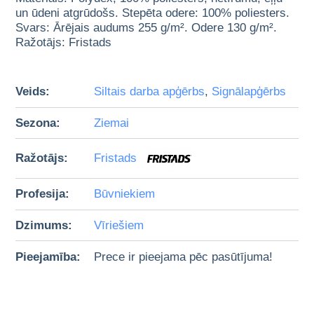
un ūdeni atgrūdošs. Stepēta odere: 100% poliesters.
Svars: Ārējais audums 255 g/m². Odere 130 g/m².
Ražotājs: Fristads
Veids:
Siltais darba apģērbs
,
Signālapģērbs
Sezona:
Ziemai
Ražotājs:
Fristads
Profesija:
Būvniekiem
Dzimums:
Vīriešiem
Pieejamība:
Prece ir pieejama pēc pasūtījuma!