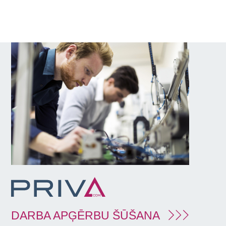
DARBA APĢĒRBU ŠŪŠANA