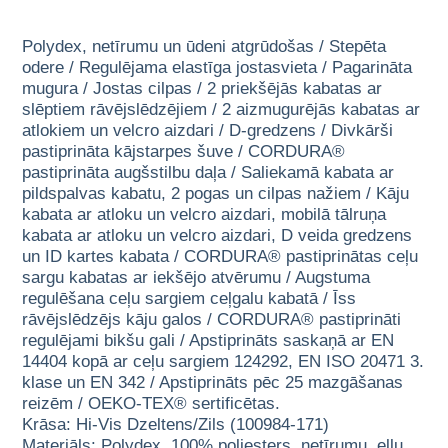
Polydex, netīrumu un ūdeni atgrūdošas / Stepēta
odere / Regulējama elastīga jostasvieta / Pagarināta
mugura / Jostas cilpas / 2 priekšējās kabatas ar
slēptiem rāvējslēdzējiem / 2 aizmugurējās kabatas ar
atlokiem un velcro aizdari / D-gredzens / Divkārši
pastiprināta kājstarpes šuve / CORDURA®
pastiprināta augšstilbu daļa / Saliekamā kabata ar
pildspalvas kabatu, 2 pogas un cilpas nažiem / Kāju
kabata ar atloku un velcro aizdari, mobilā tālruņa
kabata ar atloku un velcro aizdari, D veida gredzens
un ID kartes kabata / CORDURA® pastiprinātas ceļu
sargu kabatas ar iekšējo atvērumu / Augstuma
regulēšana ceļu sargiem ceļgalu kabatā / Īss
rāvējslēdzējs kāju galos / CORDURA® pastiprināti
regulējami bikšu gali / Apstiprināts saskaņā ar EN
14404 kopā ar ceļu sargiem 124292, EN ISO 20471 3.
klase un EN 342 / Apstiprināts pēc 25 mazgāšanas
reizēm / OEKO-TEX® sertificētas.
Krāsa: Hi-Vis Dzeltens/Zils (100984-171)
Materiāls: Polydex, 100% poliesters, netīrumu, eļļu