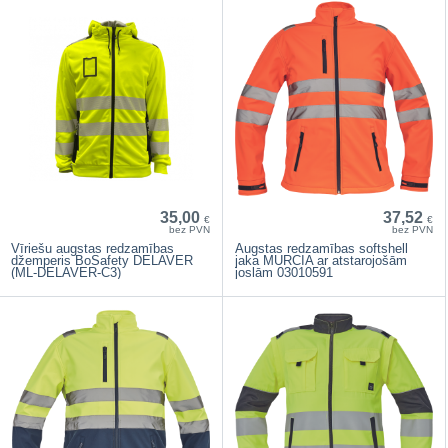
35,00
37,52
€
€
bez PVN
bez PVN
Vīriešu augstas redzamības
Augstas redzamības softshell
džemperis BoSafety DELAVER
jaka MURCIA ar atstarojošām
(ML-DELAVER-C3)
joslām 03010591