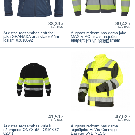
38,39
39,42
€
€
bez PVN
bez PVN
Augstas redzamības softshell
Augstas redzamības darba jaka
jaka GRANADA ar atstarojošām
MAX VIVO ar atstarojošiem
joslām 03010592
elementiem un noņemamām
piedurknēm 03510032
41,50
47,02
€
€
bez PVN
bez PVN
Augstas redzamības vīriešu
Augstas redzamības darba
džemperis ONYX (ML-ONYX-C1-
signāljaka Hi-Vis Cannygo
0204)
Easygo SVDP-ESG