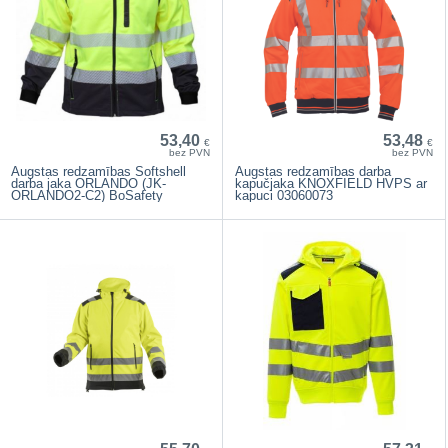
53,40
53,48
€
€
bez PVN
bez PVN
Augstas redzamības Softshell
Augstas redzamības darba
darba jaka ORLANDO (JK-
kapučjaka KNOXFIELD HVPS ar
ORLANDO2-C2) BoSafety
kapuci 03060073