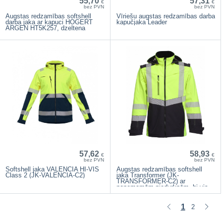
55,70
57,31
€
€
bez PVN
bez PVN
Augstas redzamības softshell
Vīriešu augstas redzamības darba
darba jaka ar kapuci HOGERT
kapučjaka Leader
ARGEN HT5K257, dzeltena
57,62
58,93
€
€
bez PVN
bez PVN
Softshell jaka VALENCIA HI-VIS
Augstas redzamības softshell
Class 2 (JK-VALENCIA-C2)
jaka Transformer (JK-
TRANSFORMER-C2) ar
noņemamām piedurknēm, hi-vis,
bosafety
1
2