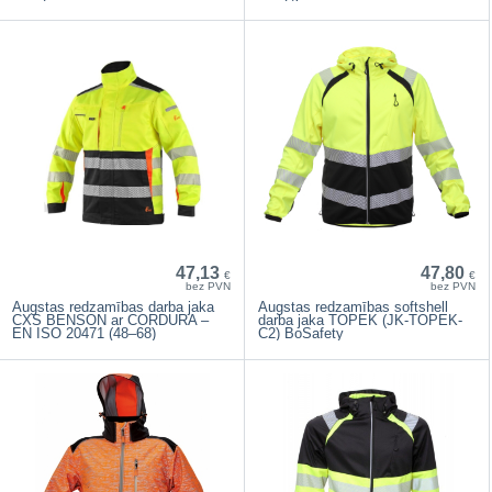
47,13
47,80
€
€
bez PVN
bez PVN
Augstas redzamības darba jaka
Augstas redzamības softshell
CXS BENSON ar CORDURA –
darba jaka TOPEK (JK-TOPEK-
EN ISO 20471 (48–68)
C2) BoSafety