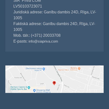
SIA "Priva COM"
LV50103723071
Juridiskā adrese: Ganību dambis 24D, Rīga, LV-
1005
Faktiskā adrese: Ganību dambis 24D, Rīga, LV-
1005
Mob. tālr.: (+371) 20033708
E-pasts:
info@siapriva.com