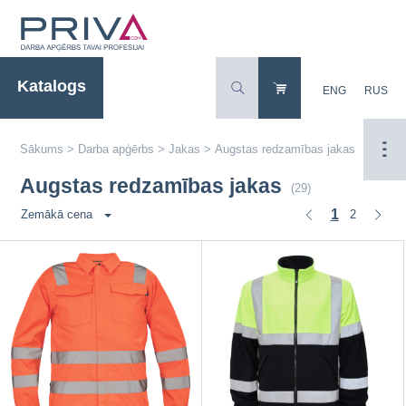
Katalogs
ENG
RUS
Sākums
>
Darba apģērbs
>
Jakas
>
Augstas redzamības jakas
Augstas redzamības jakas
(29)
1
2
Zemākā cena