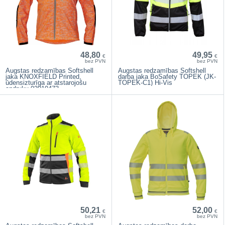
48,80
49,95
€
€
bez PVN
bez PVN
Augstas redzamības Softshell
Augstas redzamības Softshell
jaka KNOXFIELD Printed,
darba jaka BoSafety TOPEK (JK-
ūdensizturīga ar atstarojošu
TOPEK-C1) Hi-Vis
apdruku 03010473
50,21
52,00
€
€
bez PVN
bez PVN