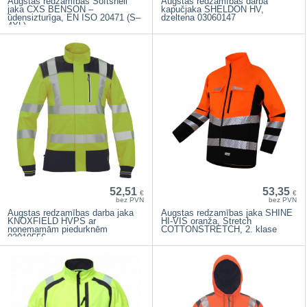
Augstas redzamības Softshell
Augstas redzamības darba
jaka CXS BENSON –
kapučjaka SHELDON HV,
ūdensizturīga, EN ISO 20471 (S–
dzeltena 03060147
4XL)
52,51
53,35
€
€
bez PVN
bez PVN
Augstas redzamības darba jaka
Augstas redzamības jaka SHINE
KNOXFIELD HVPS ar
HI-VIS oranža, Stretch
noņemamām piedurknēm
COTTONSTRETCH, 2. klase
03010556