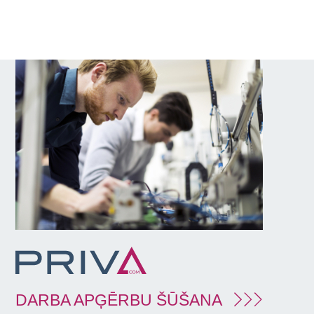
DARBA APĢĒRBU ŠŪŠANA