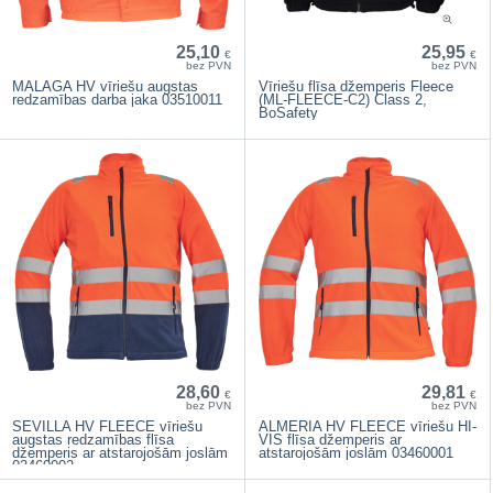
25,10
25,95
€
€
bez PVN
bez PVN
MALAGA HV vīriešu augstas
Vīriešu flīsa džemperis Fleece
redzamības darba jaka 03510011
(ML-FLEECE-C2) Class 2,
BoSafety
28,60
29,81
€
€
bez PVN
bez PVN
SEVILLA HV FLEECE vīriešu
ALMERIA HV FLEECE vīriešu HI-
augstas redzamības flīsa
VIS flīsa džemperis ar
džemperis ar atstarojošām joslām
atstarojošām joslām 03460001
03460002