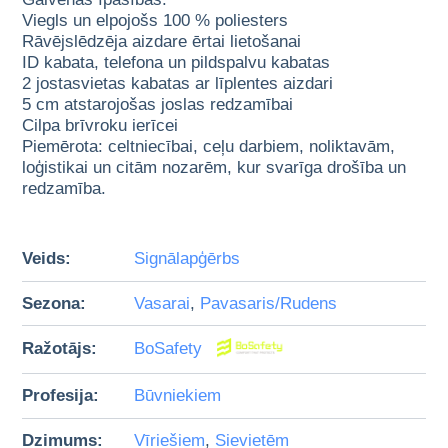
Viegls un elpojošs 100 % poliesters
Rāvējslēdzēja aizdare ērtai lietošanai
ID kabata, telefona un pildspalvu kabatas
2 jostasvietas kabatas ar līplentes aizdari
5 cm atstarojošas joslas redzamībai
Cilpa brīvroku ierīcei
Piemērota: celtniecībai, ceļu darbiem, noliktavām,
loģistikai un citām nozarēm, kur svarīga drošība un
redzamība.
Veids:
Signālapģērbs
Sezona:
Vasarai
,
Pavasaris/Rudens
Ražotājs:
BoSafety
Profesija:
Būvniekiem
Dzimums:
Vīriešiem
,
Sievietēm