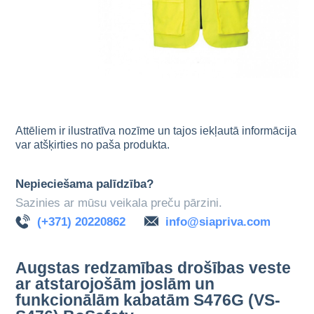
Attēliem ir ilustratīva nozīme un tajos iekļautā informācija
var atšķirties no paša produkta.
Nepieciešama palīdzība?
Sazinies ar mūsu veikala preču pārzini.
(+371) 20220862
info@siapriva.com
Augstas redzamības drošības veste
ar atstarojošām joslām un
funkcionālām kabatām S476G (VS-