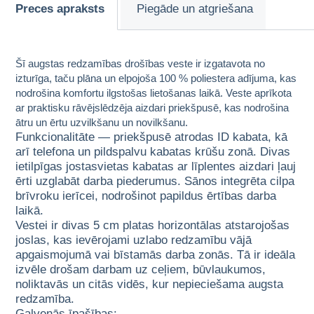
Preces apraksts
Piegāde un atgriešana
Šī augstas redzamības drošības veste ir izgatavota no
izturīga, taču plāna un elpojoša 100 % poliestera adījuma, kas
nodrošina komfortu ilgstošas lietošanas laikā. Veste aprīkota
ar praktisku rāvējslēdzēja aizdari priekšpusē, kas nodrošina
ātru un ērtu uzvilkšanu un novilkšanu.
Funkcionalitāte — priekšpusē atrodas ID kabata, kā
arī telefona un pildspalvu kabatas krūšu zonā. Divas
ietilpīgas jostasvietas kabatas ar līplentes aizdari ļauj
ērti uzglabāt darba piederumus. Sānos integrēta cilpa
brīvroku ierīcei, nodrošinot papildus ērtības darba
laikā.
Vestei ir divas 5 cm platas horizontālas atstarojošas
joslas, kas ievērojami uzlabo redzamību vājā
apgaismojumā vai bīstamās darba zonās. Tā ir ideāla
izvēle drošam darbam uz ceļiem, būvlaukumos,
noliktavās un citās vidēs, kur nepieciešama augsta
redzamība.
Galvenās īpašības: