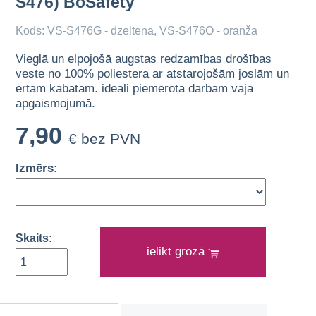
S476) BoSafety
Kods: VS-S476G - dzeltena, VS-S476O - oranža
Vieglā un elpojošā augstas redzamības drošības
veste no 100% poliestera ar atstarojošām joslām un
ērtām kabatām. ideāli piemērota darbam vājā
apgaismojumā.
7,90
€ bez PVN
Izmērs:
Skaits:
ielikt grozā