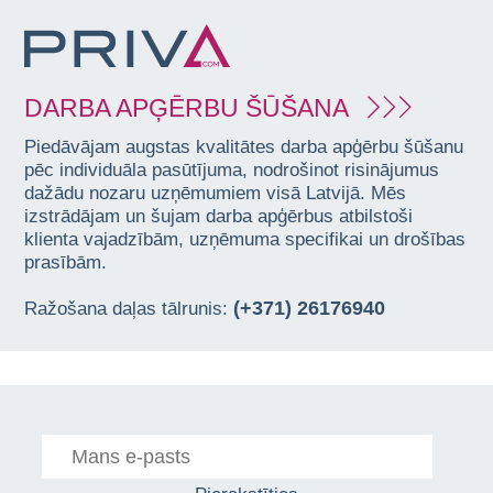
DARBA APĢĒRBU ŠŪŠANA
Piedāvājam augstas kvalitātes darba apģērbu šūšanu
pēc individuāla pasūtījuma, nodrošinot risinājumus
dažādu nozaru uzņēmumiem visā Latvijā. Mēs
izstrādājam un šujam darba apģērbus atbilstoši
klienta vajadzībām, uzņēmuma specifikai un drošības
prasībām.
(+371) 26176940
Ražošana daļas tālrunis: