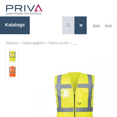
Katalogs
ENG
RUS
Sākums
>
Darba apģērbs
>
Darba vestes
>
Augstas redzamības drošība