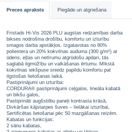
Preces apraksts
Piegāde un atgriešana
Fristads Hi-Vis 2026 PLU augstas redzamības darba
bikses nodrošina drošību, komfortu un izturību
smagos darba apstākļos. Izgatavotas no 80%
poliestera un 20% kokvilnas auduma (300 g/m²) ar
ūdens, eļļas un netīrumu atgrūdošu apdari, tās
saglabā ilgmūžību un valkāšanas ērtumu. Mīkstā
kokvilnas iekšpuse sniedz papildu komfortu pat
ilgstošas lietošanas laikā.
Pastiprinājumi un izturība:
CORDURA® pastiprinājumi ceļgalos, lineāla kabatā
un bikšu galos,
Pastiprināti augšstilbu paneļi kontrasta krāsā,
Divkāršas kājstarpes šuves – lielākai izturībai,
Sertificētas lietošanai pēc 50 mazgāšanas reizēm.
Kabatas un funkcijas:
2 sānu kabatas,
2 aizmugures kabatas ar atloku un Velcro,