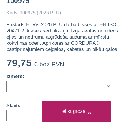
100975
Kods: 100975 (2026 PLU)
Fristads Hi-Vis 2026 PLU darba bikses ar EN ISO
20471 2. klases sertifikāciju. Izgatavotas no ūdens,
eļļas un netīrumu atgrūdoša auduma ar mīkstu
kokvilnas oderi. Aprīkotas ar CORDURA®
pastiprinājumiem ceļgalos, kabatās un bikšu galos.
79,75
€ bez PVN
Izmērs:
Skaits:
ielikt grozā