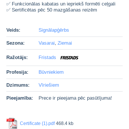
✅ Funkcionālas kabatas un iepriekš formēti ceļgali
✅ Sertificētas pēc 50 mazgāšanas reizēm
Veids:
Signālapģērbs
Sezona:
Vasarai
,
Ziemai
Ražotājs:
Fristads
Profesija:
Būvniekiem
Dzimums:
Vīriešiem
Pieejamība:
Prece ir pieejama pēc pasūtījuma!
Certificate (1).pdf
468.4 kb