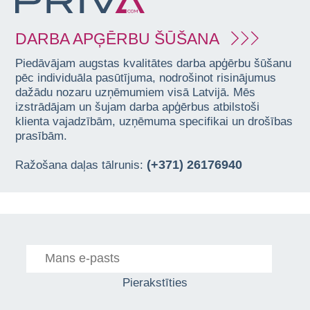
DARBA APĢĒRBU ŠŪŠANA
Piedāvājam augstas kvalitātes darba apģērbu šūšanu
pēc individuāla pasūtījuma, nodrošinot risinājumus
dažādu nozaru uzņēmumiem visā Latvijā. Mēs
izstrādājam un šujam darba apģērbus atbilstoši
klienta vajadzībām, uzņēmuma specifikai un drošības
prasībām.
(+371) 26176940
Ražošana daļas tālrunis:
Pierakstīties