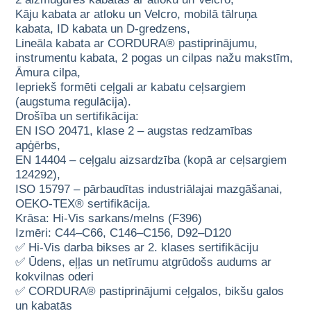
Kāju kabata ar atloku un Velcro, mobilā tālruņa
kabata, ID kabata un D-gredzens,
Lineāla kabata ar CORDURA® pastiprinājumu,
instrumentu kabata, 2 pogas un cilpas nažu makstīm,
Āmura cilpa,
Iepriekš formēti ceļgali ar kabatu ceļsargiem
(augstuma regulācija).
Drošība un sertifikācija:
EN ISO 20471, klase 2 – augstas redzamības
apģērbs,
EN 14404 – ceļgalu aizsardzība (kopā ar ceļsargiem
124292),
ISO 15797 – pārbaudītas industriālajai mazgāšanai,
OEKO-TEX® sertifikācija.
Krāsa: Hi-Vis sarkans/melns (F396)
Izmēri: C44–C66, C146–C156, D92–D120
✅ Hi-Vis darba bikses ar 2. klases sertifikāciju
✅ Ūdens, eļļas un netīrumu atgrūdošs audums ar
kokvilnas oderi
✅ CORDURA® pastiprinājumi ceļgalos, bikšu galos
un kabatās