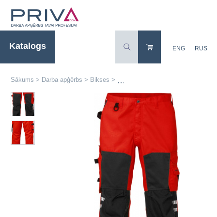
Katalogs
ENG
RUS
Sākums
>
Darba apģērbs
>
Bikses
>
Augstas redzamības darba bikses