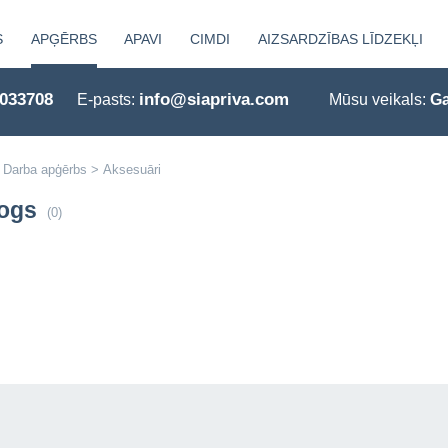
S
APĢĒRBS
APAVI
CIMDI
AIZSARDZĪBAS LĪDZEKĻI
0033708
info@siapriva.com
E-pasts:
Mūsu veikals:
Ga
Darba apģērbs
>
Aksesuāri
logs
(0)