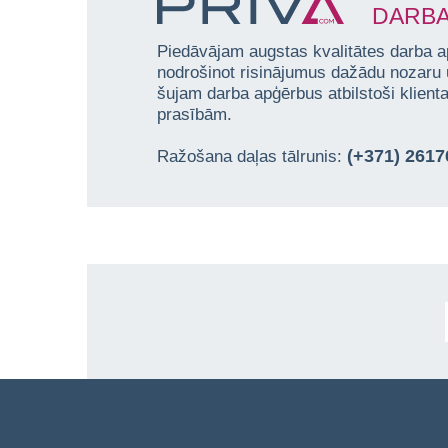
DARBA
Piedāvājam augstas kvalitātes darba a
nodrošinot risinājumus dažādu nozaru
šujam darba apģērbus atbilstoši klien
prasībām.
(+371) 261
Ražošana daļas tālrunis: