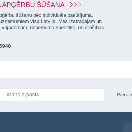
 APĢĒRBU ŠŪŠANA
pģērbu šūšanu pēc individuāla pasūtījuma,
 uzņēmumiem visā Latvijā. Mēs izstrādājam un
ta vajadzībām, uzņēmuma specifikai un drošības
76940
Pieraks