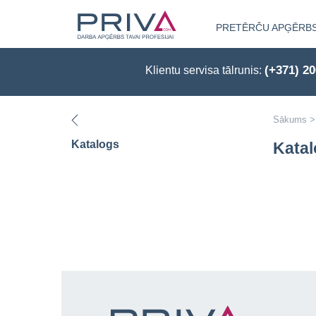
PRETĒRČU APĢĒRB
(+371) 2
Klientu servisa tālrunis:
Sākums
>
Katalogs
Kata