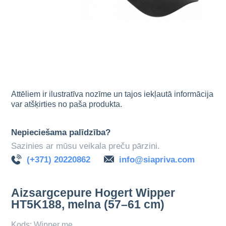
Attēliem ir ilustratīva nozīme un tajos iekļautā informācija
var atšķirties no paša produkta.
Nepieciešama palīdzība?
Sazinies ar mūsu veikala preču pārzini.
(+371) 20220862
info@siapriva.com
Aizsargcepure Hogert Wipper
HT5K188, melna (57–61 cm)
Kods: Wipper me