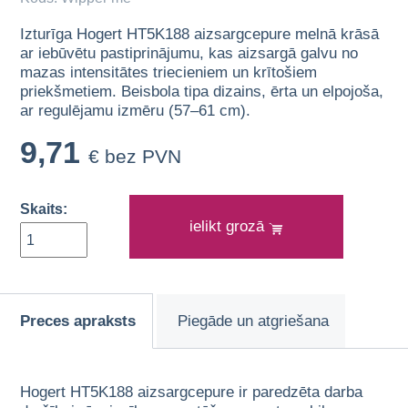
Izturīga Hogert HT5K188 aizsargcepure melnā krāsā
ar iebūvētu pastiprinājumu, kas aizsargā galvu no
mazas intensitātes triecieniem un krītošiem
priekšmetiem. Beisbola tipa dizains, ērta un elpojoša,
ar regulējamu izmēru (57–61 cm).
9,71
€ bez PVN
Skaits:
ielikt grozā
Preces apraksts
Piegāde un atgriešana
Hogert HT5K188 aizsargcepure ir paredzēta darba