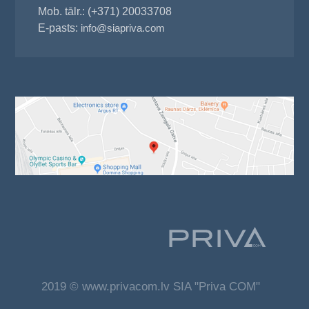
Mob. tālr.: (+371) 20033708
E-pasts:
info@siapriva.com
2019 © www.privacom.lv SIA "Priva COM"