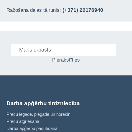
(+371) 26176940
Ražošana daļas tālrunis:
Pierakstīties
Darba apģērbu tirdzniecība
Preču iegāde, piegāde un norēķini
Preču atgriešana
Darba apģērbu pasūtīšana