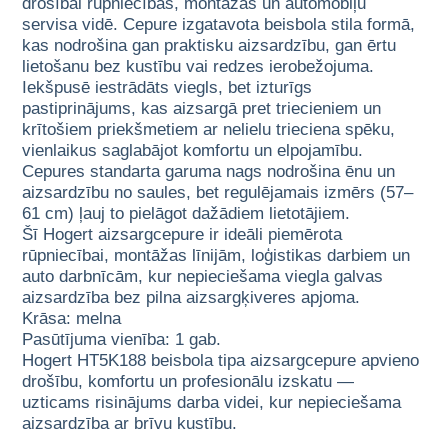
drošībai rūpniecības, montāžas un automobiļu
servisa vidē. Cepure izgatavota beisbola stila formā,
kas nodrošina gan praktisku aizsardzību, gan ērtu
lietošanu bez kustību vai redzes ierobežojuma.
Iekšpusē iestrādāts viegls, bet izturīgs
pastiprinājums, kas aizsargā pret triecieniem un
krītošiem priekšmetiem ar nelielu trieciena spēku,
vienlaikus saglabājot komfortu un elpojamību.
Cepures standarta garuma nags nodrošina ēnu un
aizsardzību no saules, bet regulējamais izmērs (57–
61 cm) ļauj to pielāgot dažādiem lietotājiem.
Šī Hogert aizsargcepure ir ideāli piemērota
rūpniecībai, montāžas līnijām, loģistikas darbiem un
auto darbnīcām, kur nepieciešama viegla galvas
aizsardzība bez pilna aizsargķiveres apjoma.
Krāsa: melna
Pasūtījuma vienība: 1 gab.
Hogert HT5K188 beisbola tipa aizsargcepure apvieno
drošību, komfortu un profesionālu izskatu —
uzticams risinājums darba videi, kur nepieciešama
aizsardzība ar brīvu kustību.