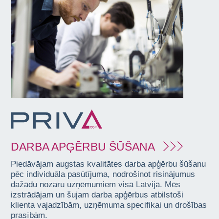
DARBA APĢĒRBU ŠŪŠANA
Piedāvājam augstas kvalitātes darba apģērbu šūšanu
pēc individuāla pasūtījuma, nodrošinot risinājumus
dažādu nozaru uzņēmumiem visā Latvijā. Mēs
izstrādājam un šujam darba apģērbus atbilstoši
klienta vajadzībām, uzņēmuma specifikai un drošības
prasībām.