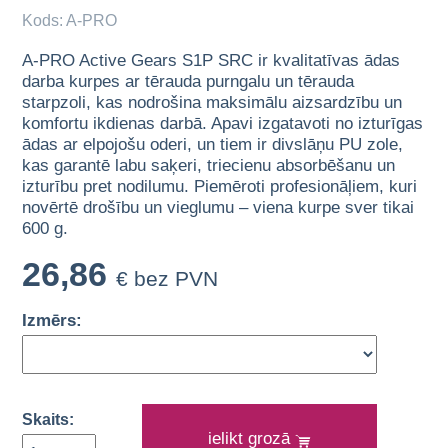
Kods: A-PRO
A-PRO Active Gears S1P SRC ir kvalitatīvas ādas
darba kurpes ar tērauda purngalu un tērauda
starpzoli, kas nodrošina maksimālu aizsardzību un
komfortu ikdienas darbā. Apavi izgatavoti no izturīgas
ādas ar elpojošu oderi, un tiem ir divslāņu PU zole,
kas garantē labu saķeri, triecienu absorbēšanu un
izturību pret nodilumu. Piemēroti profesionāļiem, kuri
novērtē drošību un vieglumu – viena kurpe sver tikai
600 g.
26,86
€ bez PVN
Izmērs:
Skaits:
ielikt grozā