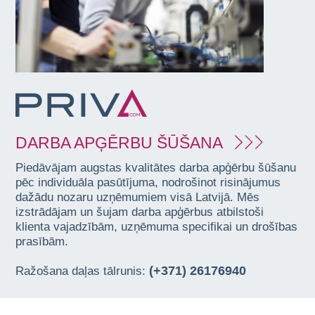
DARBA APĢĒRBU ŠŪŠANA
Piedāvājam augstas kvalitātes darba apģērbu šūšanu
pēc individuāla pasūtījuma, nodrošinot risinājumus
dažādu nozaru uzņēmumiem visā Latvijā. Mēs
izstrādājam un šujam darba apģērbus atbilstoši
klienta vajadzībām, uzņēmuma specifikai un drošības
prasībām.
(+371) 26176940
Ražošana daļas tālrunis: