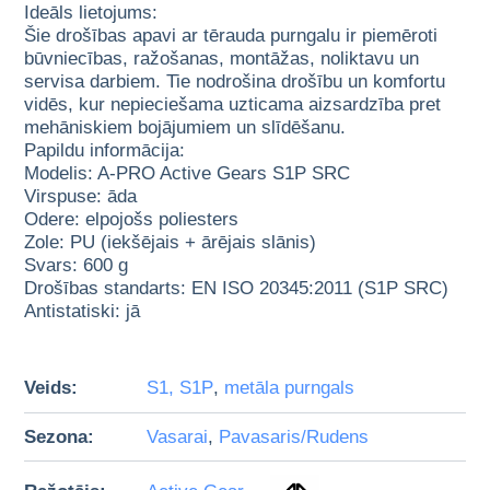
Ideāls lietojums:
Šie drošības apavi ar tērauda purngalu ir piemēroti
būvniecības, ražošanas, montāžas, noliktavu un
servisa darbiem. Tie nodrošina drošību un komfortu
vidēs, kur nepieciešama uzticama aizsardzība pret
mehāniskiem bojājumiem un slīdēšanu.
Papildu informācija:
Modelis: A-PRO Active Gears S1P SRC
Virspuse: āda
Odere: elpojošs poliesters
Zole: PU (iekšējais + ārējais slānis)
Svars: 600 g
Drošības standarts: EN ISO 20345:2011 (S1P SRC)
Antistatiski: jā
Veids:
S1, S1P
,
metāla purngals
Sezona:
Vasarai
,
Pavasaris/Rudens