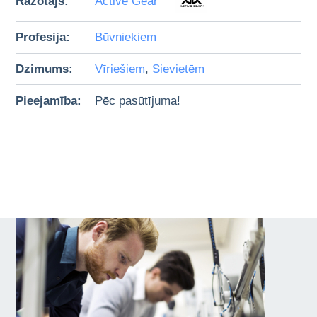
Ražotājs:
Active Gear
Profesija:
Būvniekiem
Dzimums:
Vīriešiem
,
Sievietēm
Pieejamība:
Pēc pasūtījuma!