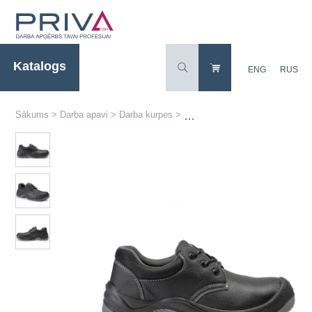
Katalogs
ENG
RUS
Sākums
>
Darba apavi
>
Darba kurpes
>
Ādas kurpes A-PRO Active Gears