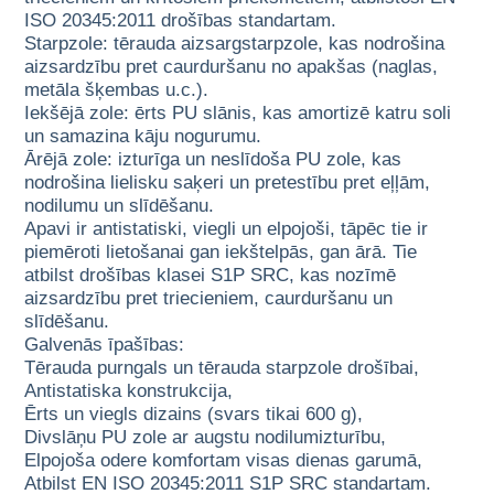
ISO 20345:2011 drošības standartam.
Starpzole: tērauda aizsargstarpzole, kas nodrošina
aizsardzību pret caurduršanu no apakšas (naglas,
metāla šķembas u.c.).
Iekšējā zole: ērts PU slānis, kas amortizē katru soli
un samazina kāju nogurumu.
Ārējā zole: izturīga un neslīdoša PU zole, kas
nodrošina lielisku saķeri un pretestību pret eļļām,
nodilumu un slīdēšanu.
Apavi ir antistatiski, viegli un elpojoši, tāpēc tie ir
piemēroti lietošanai gan iekštelpās, gan ārā. Tie
atbilst drošības klasei S1P SRC, kas nozīmē
aizsardzību pret triecieniem, caurduršanu un
slīdēšanu.
Galvenās īpašības:
Tērauda purngals un tērauda starpzole drošībai,
Antistatiska konstrukcija,
Ērts un viegls dizains (svars tikai 600 g),
Divslāņu PU zole ar augstu nodilumizturību,
Elpojoša odere komfortam visas dienas garumā,
Atbilst EN ISO 20345:2011 S1P SRC standartam.