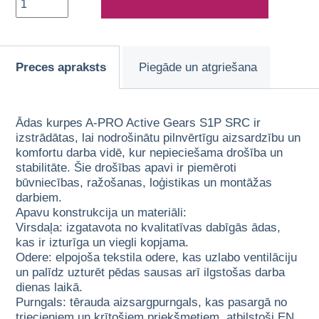
Preces apraksts
Piegāde un atgriešana
Ādas kurpes A-PRO Active Gears S1P SRC ir
izstrādātas, lai nodrošinātu pilnvērtīgu aizsardzību un
komfortu darba vidē, kur nepieciešama drošība un
stabilitāte. Šie drošības apavi ir piemēroti
būvniecības, ražošanas, loģistikas un montāžas
darbiem.
Apavu konstrukcija un materiāli:
Virsdaļa: izgatavota no kvalitatīvas dabīgās ādas,
kas ir izturīga un viegli kopjama.
Odere: elpojoša tekstila odere, kas uzlabo ventilāciju
un palīdz uzturēt pēdas sausas arī ilgstošas darba
dienas laikā.
Purngals: tērauda aizsargpurngals, kas pasargā no
triecieniem un krītošiem priekšmetiem, atbilstoši EN