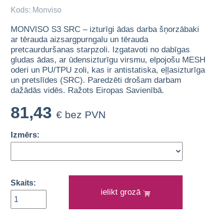
Kods: Monviso
MONVISO S3 SRC – izturīgi ādas darba šņorzābaki
ar tērauda aizsargpurngalu un tērauda
pretcaurduršanas starpzoli. Izgatavoti no dabīgas
gludas ādas, ar ūdensizturīgu virsmu, elpojošu MESH
oderi un PU/TPU zoli, kas ir antistatiska, eļļasizturīga
un pretslīdes (SRC). Paredzēti drošam darbam
dažādās vidēs. Ražots Eiropas Savienībā.
81,43
€ bez PVN
Izmērs:
Skaits:
ielikt grozā