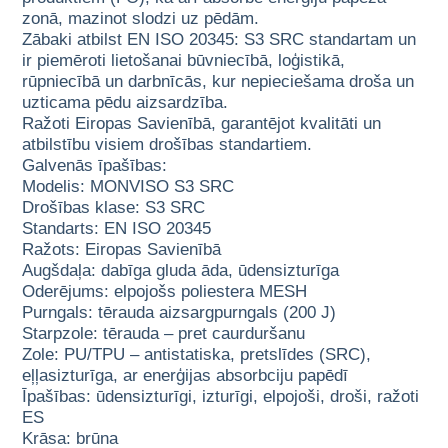
zonā, mazinot slodzi uz pēdām.
Zābaki atbilst EN ISO 20345: S3 SRC standartam un
ir piemēroti lietošanai būvniecībā, loģistikā,
rūpniecībā un darbnīcās, kur nepieciešama droša un
uzticama pēdu aizsardzība.
Ražoti Eiropas Savienībā, garantējot kvalitāti un
atbilstību visiem drošības standartiem.
Galvenās īpašības:
Modelis: MONVISO S3 SRC
Drošības klase: S3 SRC
Standarts: EN ISO 20345
Ražots: Eiropas Savienībā
Augšdaļa: dabīga gluda āda, ūdensizturīga
Oderējums: elpojošs poliestera MESH
Purngals: tērauda aizsargpurngals (200 J)
Starpzole: tērauda – pret caurduršanu
Zole: PU/TPU – antistatiska, pretslīdes (SRC),
eļļasizturīga, ar enerģijas absorbciju papēdī
Īpašības: ūdensizturīgi, izturīgi, elpojoši, droši, ražoti
ES
Krāsa: brūna