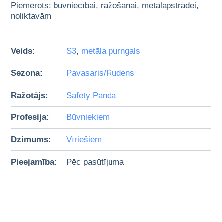
Piemērots: būvniecībai, ražošanai, metālapstrādei,
noliktavām
Veids:
S3
,
metāla purngals
Sezona:
Pavasaris/Rudens
Ražotājs:
Safety Panda
Profesija:
Būvniekiem
Dzimums:
Vīriešiem
Pieejamība:
Pēc pasūtījuma