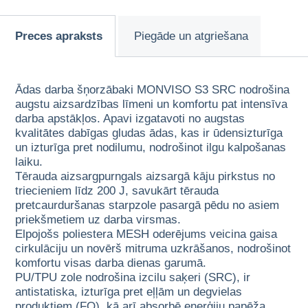
Preces apraksts
Piegāde un atgriešana
Ādas darba šņorzābaki MONVISO S3 SRC nodrošina
augstu aizsardzības līmeni un komfortu pat intensīva
darba apstākļos. Apavi izgatavoti no augstas
kvalitātes dabīgas gludas ādas, kas ir ūdensizturīga
un izturīga pret nodilumu, nodrošinot ilgu kalpošanas
laiku.
Tērauda aizsargpurngals aizsargā kāju pirkstus no
triecieniem līdz 200 J, savukārt tērauda
pretcaurduršanas starpzole pasargā pēdu no asiem
priekšmetiem uz darba virsmas.
Elpojošs poliestera MESH oderējums veicina gaisa
cirkulāciju un novērš mitruma uzkrāšanos, nodrošinot
komfortu visas darba dienas garumā.
PU/TPU zole nodrošina izcilu saķeri (SRC), ir
antistatiska, izturīga pret eļļām un degvielas
produktiem (FO), kā arī absorbē enerģiju papēža