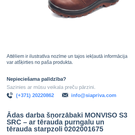
Attēliem ir ilustratīva nozīme un tajos iekļautā informācija
var atšķirties no paša produkta.
Nepieciešama palīdzība?
Sazinies ar mūsu veikala preču pārzini.
(+371) 20220862
info@siapriva.com
Ādas darba šņorzābaki MONVISO S3
SRC – ar tērauda purngalu un
tērauda starpzoli 0202001675