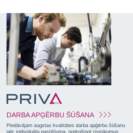
DARBA APĢĒRBU ŠŪŠANA
Piedāvājam augstas kvalitātes darba apģērbu šūšanu
pēc individuāla pasūtījuma, nodrošinot risinājumus