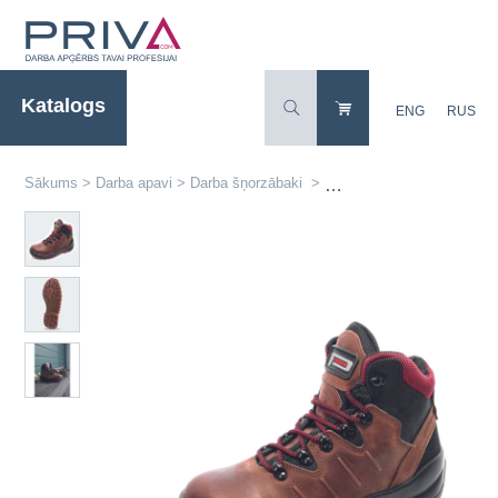
Katalogs
ENG
RUS
Sākums
>
Darba apavi
>
Darba šņorzābaki
>
Ādas darba šņorzābaki MO