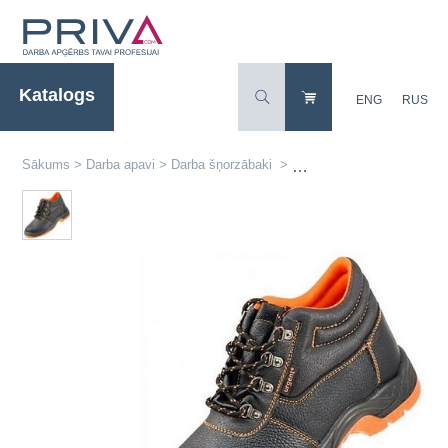
Katalogs
ENG
RUS
Sākums
>
Darba apavi
>
Darba šņorzābaki
>
Ādas darba šņorzābaki 101 