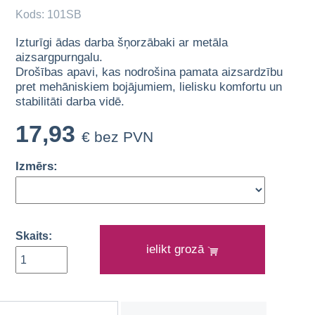
Kods: 101SB
Izturīgi ādas darba šņorzābaki ar metāla
aizsargpurngalu.
Drošības apavi, kas nodrošina pamata aizsardzību
pret mehāniskiem bojājumiem, lielisku komfortu un
stabilitāti darba vidē.
17,93
€ bez PVN
Izmērs:
Skaits:
ielikt grozā