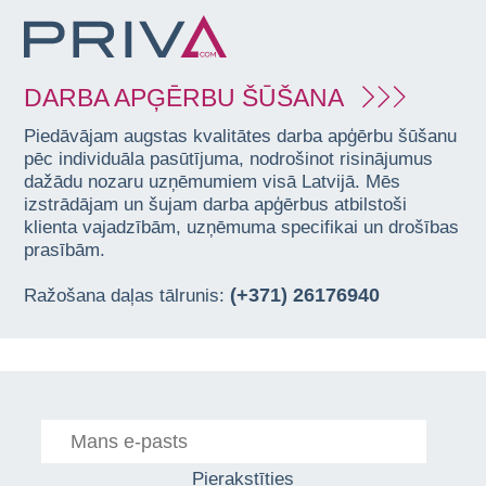
DARBA APĢĒRBU ŠŪŠANA
Piedāvājam augstas kvalitātes darba apģērbu šūšanu
pēc individuāla pasūtījuma, nodrošinot risinājumus
dažādu nozaru uzņēmumiem visā Latvijā. Mēs
izstrādājam un šujam darba apģērbus atbilstoši
klienta vajadzībām, uzņēmuma specifikai un drošības
prasībām.
(+371) 26176940
Ražošana daļas tālrunis:
Pierakstīties