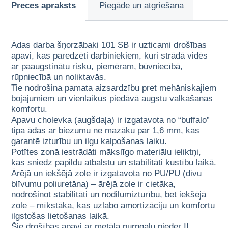
Preces apraksts
Piegāde un atgriešana
Ādas darba šņorzābaki 101 SB ir uzticami drošības
apavi, kas paredzēti darbiniekiem, kuri strādā vidēs
ar paaugstinātu risku, piemēram, būvniecībā,
rūpniecībā un noliktavās.
Tie nodrošina pamata aizsardzību pret mehāniskajiem
bojājumiem un vienlaikus piedāvā augstu valkāšanas
komfortu.
Apavu cholevka (augšdaļa) ir izgatavota no “buffalo”
tipa ādas ar biezumu ne mazāku par 1,6 mm, kas
garantē izturību un ilgu kalpošanas laiku.
Potītes zonā iestrādāti mākslīgo materiālu ieliktņi,
kas sniedz papildu atbalstu un stabilitāti kustību laikā.
Ārējā un iekšējā zole ir izgatavota no PU/PU (divu
blīvumu poliuretāna) – ārējā zole ir cietāka,
nodrošinot stabilitāti un nodilumizturību, bet iekšējā
zole – mīkstāka, kas uzlabo amortizāciju un komfortu
ilgstošas lietošanas laikā.
Šie drošības apavi ar metāla purngalu pieder II