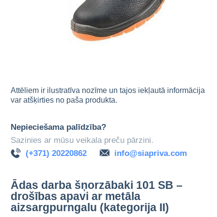
Attēliem ir ilustratīva nozīme un tajos iekļautā informācija
var atšķirties no paša produkta.
Nepieciešama palīdzība?
Sazinies ar mūsu veikala preču pārzini.
(+371) 20220862
info@siapriva.com
Ādas darba šņorzābaki 101 SB –
drošības apavi ar metāla
aizsargpurngalu (kategorija II)