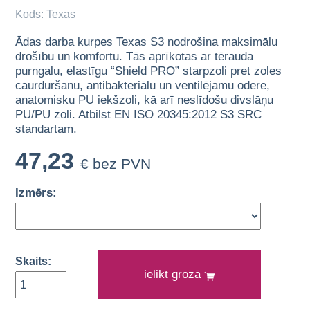
Kods: Texas
Ādas darba kurpes Texas S3 nodrošina maksimālu
drošību un komfortu. Tās aprīkotas ar tērauda
purngalu, elastīgu “Shield PRO” starpzoli pret zoles
caurduršanu, antibakteriālu un ventilējamu odere,
anatomisku PU iekšzoli, kā arī neslīdošu divslāņu
PU/PU zoli. Atbilst EN ISO 20345:2012 S3 SRC
standartam.
47,23
€ bez PVN
Izmērs:
Skaits:
ielikt grozā