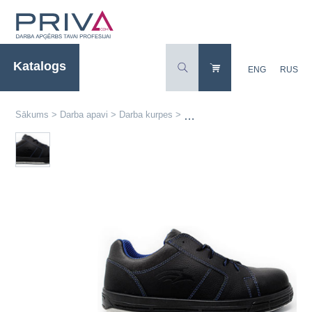
Katalogs
ENG
RUS
Sākums
>
Darba apavi
>
Darba kurpes
>
Ādas darba kurpes Texas S3 ar 