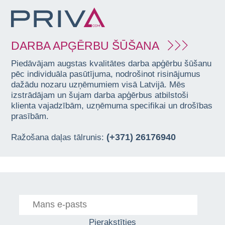
DARBA APĢĒRBU ŠŪŠANA
Piedāvājam augstas kvalitātes darba apģērbu šūšanu
pēc individuāla pasūtījuma, nodrošinot risinājumus
dažādu nozaru uzņēmumiem visā Latvijā. Mēs
izstrādājam un šujam darba apģērbus atbilstoši
klienta vajadzībām, uzņēmuma specifikai un drošības
prasībām.
(+371) 26176940
Ražošana daļas tālrunis:
Pierakstīties