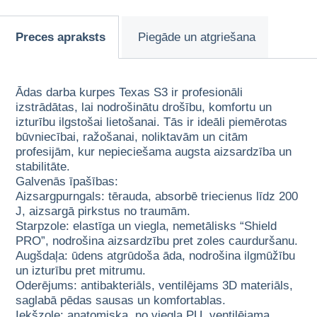
Preces apraksts
Piegāde un atgriešana
Ādas darba kurpes Texas S3 ir profesionāli
izstrādātas, lai nodrošinātu drošību, komfortu un
izturību ilgstošai lietošanai. Tās ir ideāli piemērotas
būvniecībai, ražošanai, noliktavām un citām
profesijām, kur nepieciešama augsta aizsardzība un
stabilitāte.
Galvenās īpašības:
Aizsargpurngals: tērauda, absorbē triecienus līdz 200
J, aizsargā pirkstus no traumām.
Starpzole: elastīga un viegla, nemetālisks “Shield
PRO”, nodrošina aizsardzību pret zoles caurduršanu.
Augšdaļa: ūdens atgrūdoša āda, nodrošina ilgmūžību
un izturību pret mitrumu.
Oderējums: antibakteriāls, ventilējams 3D materiāls,
saglabā pēdas sausas un komfortablas.
Iekšzole: anatomiska, no viegla PU, ventilējama,