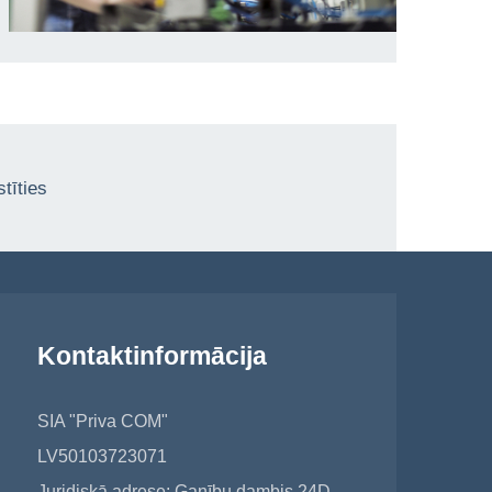
tīties
Kontaktinformācija
SIA "Priva COM"
LV50103723071
Juridiskā adrese: Ganību dambis 24D,