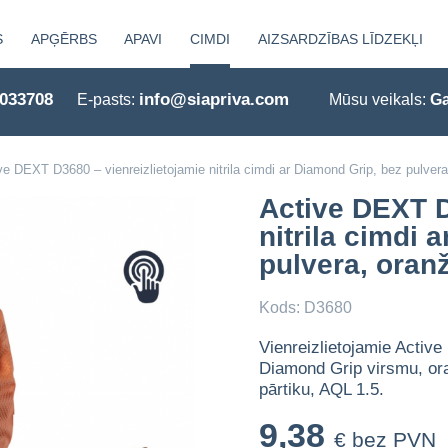
S
APĢĒRBS
APAVI
CIMDI
AIZSARDZĪBAS LĪDZEKĻI
0033708
info@siapriva.com
E-pasts:
Mūsu veikals:
Ga
ve DEXT D3680 – vienreizlietojamie nitrila cimdi ar Diamond Grip, bez pulvera
Active DEXT D
nitrila cimdi 
pulvera, oranž
Kods: D3680
Vienreizlietojamie Active
Diamond Grip virsmu, ora
pārtiku, AQL 1.5.
9,38
€ bez PVN