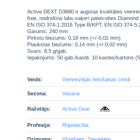
Active DEXT D3680 ir augstas kvalitātes vienreizl
free, nodrošina labu saķeri pateicoties Diamond G
EN ISO 374-1:2016 Type B/KPT, EN ISO 374-5:
Garums: 240 mm
Pirkstu biezums: 0,18 mm (+/-0,02 mm)
Plaukstas biezums: 0,14 mm (+/-0,02 mm)
Svars: 8,5 g/gab.
Iepakojums: 50 gab./kastē, 10 kastes/kartons (5
Veids:
Vienreizējās lietošanas cimdi
Sezona:
Vasarai
Ražotājs:
Active Gear
Profesija:
Rūpniecība
Dzimums:
Vīriešiem
,
Sievietēm