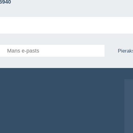
76940
Pieraks