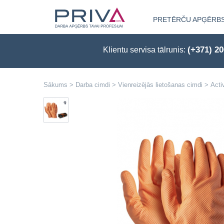
PRETĒRČU APĢĒRB
(+371) 2
Klientu servisa tālrunis:
Sākums
>
Darba cimdi
>
Vienreizējās lietošanas cimdi
>
Acti