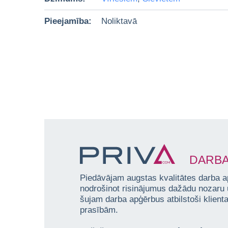
Pieejamība:
Noliktavā
DARBA
Piedāvājam augstas kvalitātes darba a
nodrošinot risinājumus dažādu nozaru
šujam darba apģērbus atbilstoši klien
prasībām.