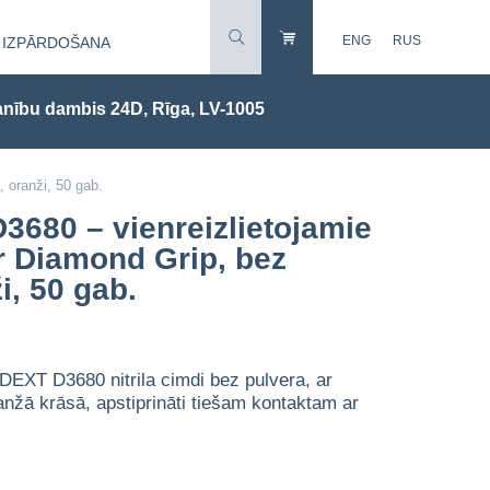
ENG
RUS
IZPĀRDOŠANA
nību dambis 24D, Rīga, LV-1005
, oranži, 50 gab.
3680 – vienreizlietojamie
ar Diamond Grip, bez
i, 50 gab.
 DEXT D3680 nitrila cimdi bez pulvera, ar
nžā krāsā, apstiprināti tiešam kontaktam ar