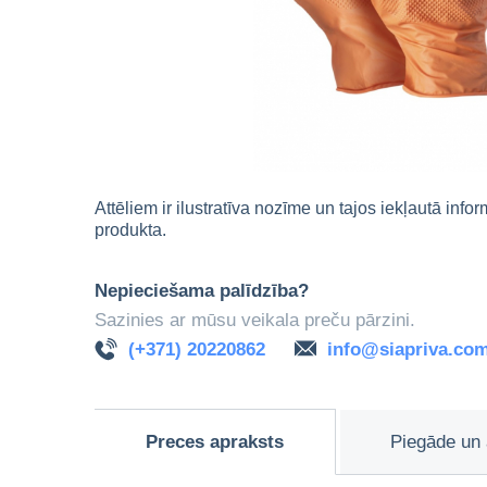
Attēliem ir ilustratīva nozīme un tajos iekļautā info
produkta.
Nepieciešama palīdzība?
Sazinies ar mūsu veikala preču pārzini.
(+371) 20220862
info@siapriva.co
Preces apraksts
Piegāde un 