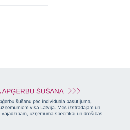
 APĢĒRBU ŠŪŠANA
pģērbu šūšanu pēc individuāla pasūtījuma,
 uzņēmumiem visā Latvijā. Mēs izstrādājam un
ta vajadzībām, uzņēmuma specifikai un drošības