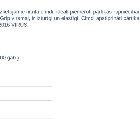
ietojamie nitrila cimdi, ideāli piemēroti pārtikas rūpniecība
rip virsmai, ir izturīgi un elastīgi. Cimdi apstiprināti pārti
2016 VIRUS.
00 gab.)