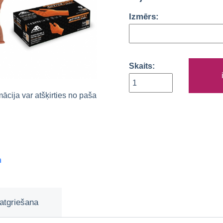
Izmērs:
Skaits:
rmācija var atšķirties no paša
m
atgriešana