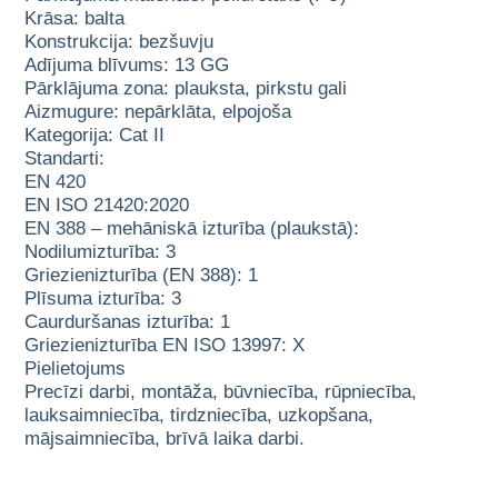
Krāsa: balta
Konstrukcija: bezšuvju
Adījuma blīvums: 13 GG
Pārklājuma zona: plauksta, pirkstu gali
Aizmugure: nepārklāta, elpojoša
Kategorija: Cat II
Standarti:
EN 420
EN ISO 21420:2020
EN 388 – mehāniskā izturība (plaukstā):
Nodilumizturība: 3
Griezienizturība (EN 388): 1
Plīsuma izturība: 3
Caurduršanas izturība: 1
Griezienizturība EN ISO 13997: X
Pielietojums
Precīzi darbi, montāža, būvniecība, rūpniecība,
lauksaimniecība, tirdzniecība, uzkopšana,
mājsaimniecība, brīvā laika darbi.