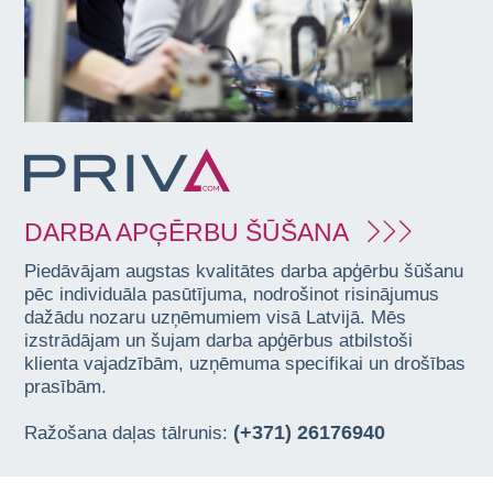
DARBA APĢĒRBU ŠŪŠANA
Piedāvājam augstas kvalitātes darba apģērbu šūšanu
pēc individuāla pasūtījuma, nodrošinot risinājumus
dažādu nozaru uzņēmumiem visā Latvijā. Mēs
izstrādājam un šujam darba apģērbus atbilstoši
klienta vajadzībām, uzņēmuma specifikai un drošības
prasībām.
(+371) 26176940
Ražošana daļas tālrunis: