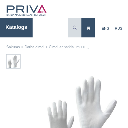
Katalogs
ENG
RUS
Sākums
>
Darba cimdi
>
Cimdi ar parklājumu
>
123 elastīgie neilona dar