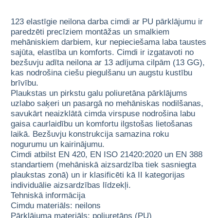
123 elastīgie neilona darba cimdi ar PU pārklājumu ir
paredzēti precīziem montāžas un smalkiem
mehāniskiem darbiem, kur nepieciešama laba taustes
sajūta, elastība un komforts. Cimdi ir izgatavoti no
bezšuvju adīta neilona ar 13 adījuma cilpām (13 GG),
kas nodrošina ciešu piegulšanu un augstu kustību
brīvību.
Plaukstas un pirkstu galu poliuretāna pārklājums
uzlabo saķeri un pasargā no mehāniskas nodilšanas,
savukārt neaizklātā cimda virspuse nodrošina labu
gaisa caurlaidību un komfortu ilgstošas lietošanas
laikā. Bezšuvju konstrukcija samazina roku
nogurumu un kairinājumu.
Cimdi atbilst EN 420, EN ISO 21420:2020 un EN 388
standartiem (mehāniskā aizsardzība tiek sasniegta
plaukstas zonā) un ir klasificēti kā II kategorijas
individuālie aizsardzības līdzekļi.
Tehniskā informācija
Cimdu materiāls: neilons
Pārklājuma materiāls: poliuretāns (PU)