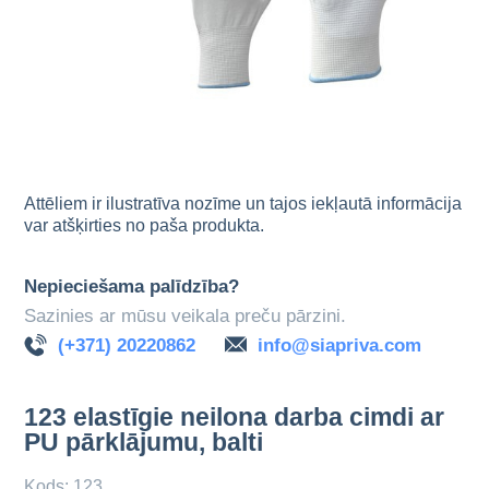
Attēliem ir ilustratīva nozīme un tajos iekļautā informācija
var atšķirties no paša produkta.
Nepieciešama palīdzība?
Sazinies ar mūsu veikala preču pārzini.
(+371) 20220862
info@siapriva.com
123 elastīgie neilona darba cimdi ar
PU pārklājumu, balti
Kods: 123