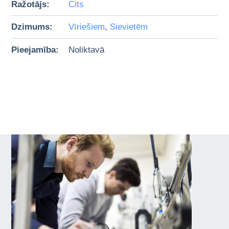
Ražotājs:
Cits
Dzimums:
Vīriešiem
,
Sievietēm
Pieejamība:
Noliktavā