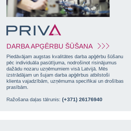
DARBA APĢĒRBU ŠŪŠANA
Piedāvājam augstas kvalitātes darba apģērbu šūšanu
pēc individuāla pasūtījuma, nodrošinot risinājumus
dažādu nozaru uzņēmumiem visā Latvijā. Mēs
izstrādājam un šujam darba apģērbus atbilstoši
klienta vajadzībām, uzņēmuma specifikai un drošības
prasībām.
(+371) 26176940
Ražošana daļas tālrunis: