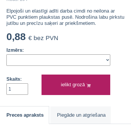
Elpojoši un elastīgi adīti darba cimdi no neilona ar
PVC punktiem plaukstas pusē. Nodrošina labu pirkstu
jutību un precīzu saķeri ar priekšmetiem.
0,88
€ bez PVN
Izmērs:
Skaits:
ielikt grozā
Preces apraksts
Piegāde un atgriešana