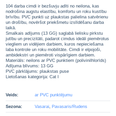
104 darba cimdi ir bezšuvju adīti no neilona, kas
nodrošina augstu elastību, komfortu un roku kustību
brīvību. PVC punkti uz plaukstas palielina satvērienu
un drošību, novēršot priekšmetu izslīdēšanu darba
laikā.
Smalkais adījums (13 GG) saglabā lielisku pirkstu
jutību un precizitāti, padarot cimdus ideāli piemērotus
viegliem un vidējiem darbiem, kuros nepieciešama
laba kontrole un roku mobilitāte. Cimdi ir elpojoši,
ambidekstri un piemēroti vispārīgiem darbiem.
Materiāls: neilons ar PVC punktiem (polivinilhlorīds)
Adījuma blīvums: 13 GG
PVC pārklājums: plaukstas puse
Lietošanas kategorija: Cat I
Veids:
ar PVC punktējumu
Sezona:
Vasarai
,
Pavasaris/Rudens