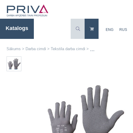
Katalogs
ENG
RUS
Sākums
>
Darba cimdi
>
Tekstila darba cimdi
>
104 neilona adīti darba 