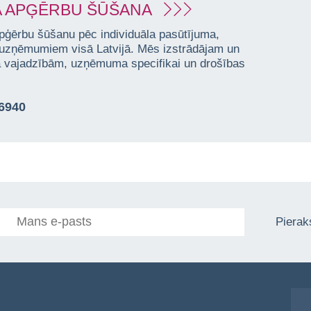
 APĢĒRBU ŠŪŠANA
pģērbu šūšanu pēc individuāla pasūtījuma,
 uzņēmumiem visā Latvijā. Mēs izstrādājam un
ta vajadzībām, uzņēmuma specifikai un drošības
76940
Pieraks