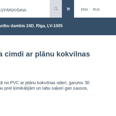
ENG
RUS
IZPĀRDOŠANA
nību dambis 24D, Rīga, LV-1005
 cimdi ar plānu kokvilnas
mdi no PVC ar plānu kokvilnas oderi, garums 30
u pret ķimikālijām un labu saķeri gan sausos,