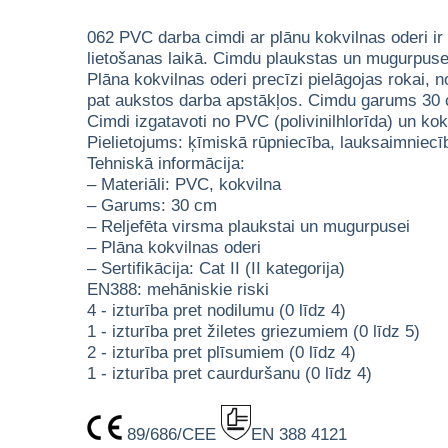
062 PVC darba cimdi ar plānu kokvilnas oderi ir
lietošanas laikā. Cimdu plaukstas un mugurpuses 
Plāna kokvilnas oderi precīzi pielāgojas rokai, 
pat aukstos darba apstākļos. Cimdu garums 30 
Cimdi izgatavoti no PVC (polivinilhlorīda) un kokv
Pielietojums: ķīmiskā rūpniecība, lauksaimniecī
Tehniskā informācija:
– Materiāli: PVC, kokvilna
– Garums: 30 cm
– Reljefēta virsma plaukstai un mugurpusei
– Plāna kokvilnas oderi
– Sertifikācija: Cat II (II kategorija)
EN388: mehāniskie riski
4 - izturība pret nodilumu (0 līdz 4)
1 - izturība pret žiletes griezumiem (0 līdz 5)
2 - izturība pret plīsumiem (0 līdz 4)
1 - izturība pret caurduršanu (0 līdz 4)
89/686/CEE
EN 388 4121