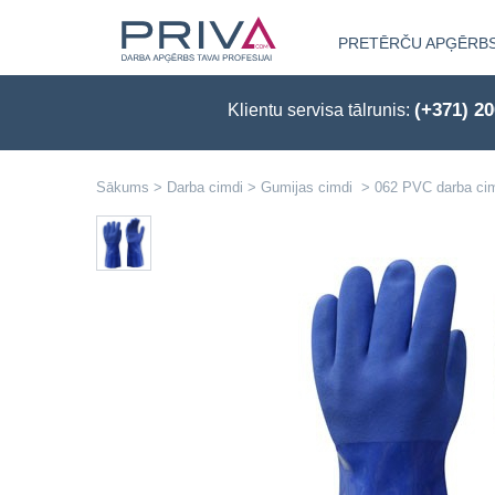
PRETĒRČU APĢĒRB
(+371) 2
Klientu servisa tālrunis:
Sākums
>
Darba cimdi
>
Gumijas cimdi
>
062 PVC darba cimd