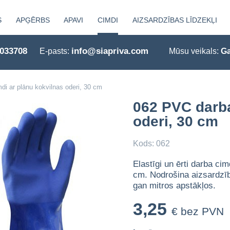
S
APĢĒRBS
APAVI
CIMDI
AIZSARDZĪBAS LĪDZEKĻI
0033708
info@siapriva.com
E-pasts:
Mūsu veikals:
Ga
i ar plānu kokvilnas oderi, 30 cm
062 PVC darba
oderi, 30 cm
Kods: 062
Elastīgi un ērti darba ci
cm. Nodrošina aizsardzīb
gan mitros apstākļos.
3,25
€ bez PVN