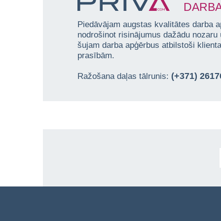
DARBA
Piedāvājam augstas kvalitātes darba a
nodrošinot risinājumus dažādu nozaru
šujam darba apģērbus atbilstoši klien
prasībām.
(+371) 261
Ražošana daļas tālrunis: